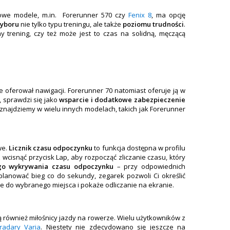
nowe modele, m.in. Forerunner 570 czy
Fenix 8
, ma opcję
yboru
nie tylko typu treningu, ale także
poziomu trudności
.
 trening, czy też może jest to czas na solidną, męczącą
oferował nawigacji. Forerunner 70 natomiast oferuje ją w
e, sprawdzi się jako
wsparcie i dodatkowe zabezpieczenie
znajdziemy w wielu innych modelach, takich jak Forerunner
we.
Licznik czasu odpoczynku
to funkcja dostępna w profilu
wcisnąć przycisk Lap, aby rozpocząć zliczanie czasu, który
go wykrywania czasu odpoczynku
– przy odpowiednich
 planować bieg co do sekundy, zegarek pozwoli Ci określić
e do wybranego miejsca i pokaże odliczanie na ekranie.
ą również miłośnicy jazdy na rowerze. Wielu użytkowników z
 radary Varia
. Niestety nie zdecydowano się jeszcze na