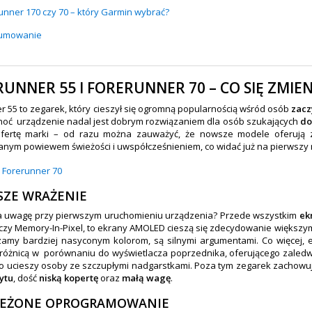
unner 170 czy 70 – który Garmin wybrać?
umowanie
UNNER 55 I FORERUNNER 70 – CO SIĘ ZMIEN
r 55 to zegarek, który cieszył się ogromną popularnością wśród osób
zacz
choć
urządzenie
nadal jest dobrym rozwiązaniem dla osób szukających
do
ofertę marki – od razu można zauważyć, że nowsze modele oferują z
nym powiewem świeżości i uwspółcześnieniem, co widać już na pierwszy 
SZE WRAŻENIE
a uwagę przy pierwszym uruchomieniu urządzenia? Przede wszystkim
ek
czy Memory-In-Pixel, to ekrany AMOLED cieszą się zdecydowanie więks
zamy bardziej nasyconym kolorom, są silnymi argumentami. Co więcej
różnicą w porównaniu do wyświetlacza poprzednika, oferującego zaledw
co ucieszy osoby ze szczupłymi nadgarstkami. Poza tym zegarek zachowuj
ytu
, dość
niską kopertę
oraz
małą wagę
.
IEŻONE OPROGRAMOWANIE