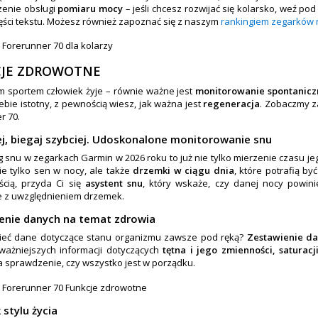
enie obsługi
pomiaru mocy
– jeśli chcesz rozwijać się kolarsko, weź p
zęści tekstu. Możesz również zapoznać się z naszym
rankingiem zegarków 
JE ZDROWOTNE
 sportem człowiek żyje – równie ważne jest
monitorowanie spontanicz
iebie istotny, z pewnością wiesz, jak ważna jest
regeneracja
. Zobaczmy z
r 70.
iej, biegaj szybciej. Udoskonalone monitorowanie snu
g snu w zegarkach Garmin w 2026 roku to już nie tylko mierzenie czasu je
ie tylko sen w nocy, ale także
drzemki w ciągu dnia
, które potrafią by
ścią, przyda Ci się
asystent snu
, który wskaże, czy danej nocy powin
e z uwzględnieniem drzemek.
enie danych na temat zdrowia
ieć dane dotyczące stanu organizmu zawsze pod ręką?
Zestawienie da
ważniejszych informacji dotyczących
tętna i jego zmienności, saturacj
 sprawdzenie, czy wszystko jest w porządku.
 stylu życia