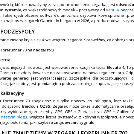
owością, które zauważymy zaraz po uruchomieniu zegarka, jest
odśwież
m systemie
, co większość nowych modeli – począwszy od
Venu 4
, poprz
x
. Takie ujednolicenie software’u umożliwia użytkownikowi sprawne „pr
 za najlepszy zegarek Garmin do biegania w 2026, a producentowi – sz
PODZESPOŁY
stotne zmiany kryją się już we wnętrzu zegarka. Sprawdźmy, co dobrego pr
 tętna
ajważniejszych nowości jest wprowadzenie czujnika tętna
Elevate 4
. To
Garmin nie zdecydował się na zastosowanie najnowszego sensora. Odpo
zwartej generacji
jest wystarczający
, szczególnie dla początkujących i 
ć się, jak istotny jest pomiar tętna podczas treningu, zapoznaj się z nasz
kalizacyjny
Forerunner 70 znajdziesz nie tylko nowszy czujnik tętna, lecz takż
 dołączono
Beidou i QZSS
. Zegarek może także automatycznie przełą
trzy wybierane ręcznie tryby: GPS, GPS + Glonass oraz GPS + Galileo. Wi
a naszym blogu
. Większa liczba systemów, z którymi współpracuje now
 jego położenia, jak i
szybsze znajdowanie sygnału
.
 NIE ZNAJDZIEMY W ZEGARKU FORERUNNER 70?