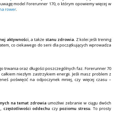
od uwagę model Forerunner 170, o którym opowiemy więcej w
na rower
.
nej aktywności
, a także
stanu zdrowia
. Z kolei jeśli trening
atem, co ciekawego do serii dla początkujących wprowadza
go trwania oraz długości poszczególnych faz. Forerunner 70
ć całkiem niezłym zastrzykiem energii. Jeśli masz problem z
ieneś poświęcić na odpoczynek mniej, czy więcej czasu –
nych na temat zdrowia
umożliwi zebranie w ciągu dwóch
i, częstotliwości oddechu
czy
poziomu stresu
. To prosty