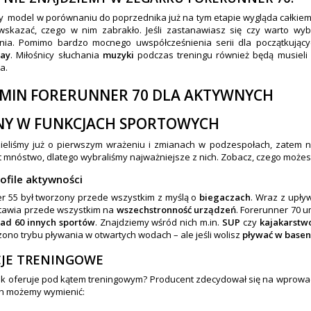
 model w porównaniu do poprzednika już na tym etapie wygląda całkiem nie
skazać, czego w nim zabrakło. Jeśli zastanawiasz się czy warto wy
nia. Pomimo bardzo mocnego uwspółcześnienia serii dla początkującyc
ay
. Miłośnicy słuchania
muzyki
podczas treningu również będą musieli 
a.
NY W FUNKCJACH SPORTOWYCH
ieliśmy już o pierwszym wrażeniu i zmianach w podzespołach, zatem 
t mnóstwo, dlatego wybraliśmy najważniejsze z nich. Zobacz, czego może
ofile aktywności
r 55 był tworzony przede wszystkim z myślą o
biegaczach
. Wraz z upły
tawia przede wszystkim na
wszechstronność urządzeń
. Forerunner 70 u
ad 60 innych sportów
. Znajdziemy wśród nich m.in.
SUP
czy
kajakarstw
no trybu pływania w otwartych wodach – ale jeśli wolisz
pływać w basen
JE TRENINGOWE
k oferuje pod kątem treningowym? Producent zdecydował się na wprowadze
ch możemy wymienić: