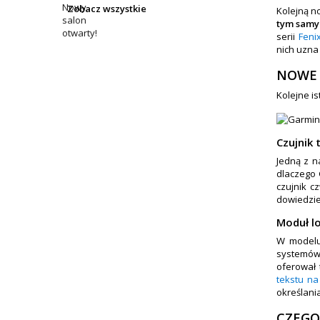
Zobacz wszystkie
Kolejną n
tym samy
serii
Feni
nich uzna
NOWE 
Kolejne i
Czujnik
Jedną z n
dlaczego 
czujnik c
dowiedzie
Moduł lo
W modelu 
systemów
oferował 
tekstu n
określania
CZEGO