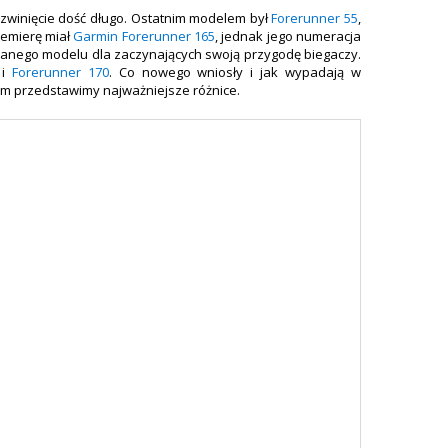
zwinięcie dość długo. Ostatnim modelem był
Forerunner 55
,
premierę miał
Garmin Forerunner 165
, jednak jego numeracja
znanego modelu dla zaczynających swoją przygodę biegaczy.
i
Forerunner 170
. Co nowego wniosły i jak wypadają w
m przedstawimy najważniejsze różnice.