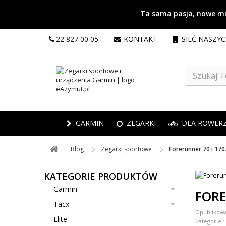
Ta sama pasja, nowe mie
22 827 00 05
KONTAKT
SIEĆ NASZY
GARMIN
ZEGARKI
DLA ROWER
Blog ​
Zegarki sportowe ​
Forerunner 70 i 170
KATEGORIE PRODUKTÓW
Garmin
FORE
Tacx
Opublikow
Elite
Kategorie :