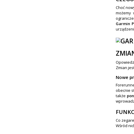
Choć nowy
możemy w
ogranicze
Garmin P
urządzeni
ZMIA
Opowiedz
Zmian jes
Nowe pr
Forerunne
obecnie s
także
pon
wprowadzo
FUNKC
Co zegare
Wśród ni