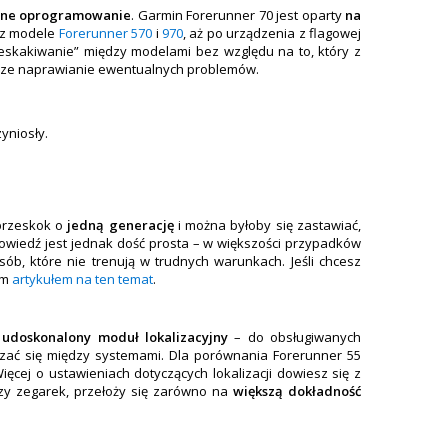
one oprogramowanie
. Garmin Forerunner 70 jest oparty
na
ez modele
Forerunner 570
i
970
, aż po urządzenia z flagowej
zeskakiwanie” między modelami bez względu na to, który z
ybsze naprawianie ewentualnych problemów.
zyniosły.
 przeskok o
jedną generację
i można byłoby się zastawiać,
wiedź jest jednak dość prosta – w większości przypadków
osób, które nie trenują w trudnych warunkach. Jeśli chcesz
ym
artykułem na ten temat
.
e
udoskonalony moduł lokalizacyjny
– do obsługiwanych
czać się między systemami. Dla porównania Forerunner 55
ęcej o ustawieniach dotyczących lokalizacji dowiesz się z
szy zegarek, przełoży się zarówno na
większą dokładność