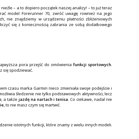
źle – a to dopiero początek naszej analizy! – to już teraz
brać model Forerunner 70, zwróć uwagę rownież na jego
h, nie znajdziemy w urządzeniu płatności zbliżeniowych
liczyć się z koniecznością zabrania ze sobą dodatkowego
najwyższa pora przejść do omówienia
funkcji sportowych
.
sz się spodziewać.
wem czasu marka Garmin nieco zmieniała swoje podejście i
możliwia śledzenie nie tylko podstawowych aktywności, lecz
o
, a także
jazdę na nartach i tenisa
. Co ciekawe, nadal nie
ie
, to nie masz czym się martwić.
nie istotnych funkcji, które znamy z wielu innych modeli.