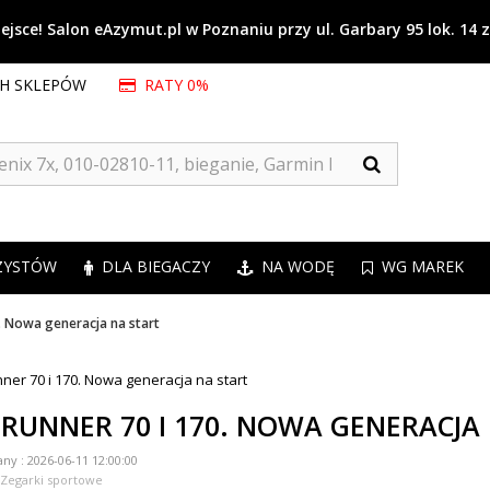
jsce! Salon eAzymut.pl w Poznaniu przy ul. Garbary 95 lok. 14 
CH SKLEPÓW
RATY 0%
ZYSTÓW
DLA BIEGACZY
NA WODĘ
WG MAREK
. Nowa generacja na start
RUNNER 70 I 170. NOWA GENERACJA
any :
2026-06-11 12:00:00
Zegarki sportowe