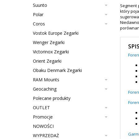
Suunto
Segment p
który poja
Polar
sugerował
Niedawn
Coros
porównani
Vostok Europe Zegarki
Wenger Zegarki
SPI
Victorinox Zegarki
Forer
Orient Zegarki
Obaku Denmark Zegarki
RAM Mounts
Geocaching
Forer
Polecane produkty
Forer
OUTLET
Promocje
NOWOŚCI
Garmi
WYPRZEDAŻ