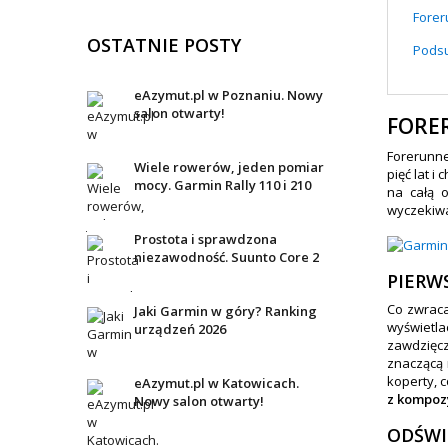
Forer
OSTATNIE POSTY
Pods
eAzymut.pl w Poznaniu. Nowy
salon otwarty!
FORER
Forerunne
Wiele rowerów, jeden pomiar
pięć lat i 
mocy. Garmin Rally 110 i 210
na całą 
wyczekiwa
Prostota i sprawdzona
niezawodność. Suunto Core 2
PIERW
Co zwrac
Jaki Garmin w góry? Ranking
wyświetla
urządzeń 2026
zawdzięc
znaczącą 
koperty, 
eAzymut.pl w Katowicach.
z kompoz
Nowy salon otwarty!
ODŚW