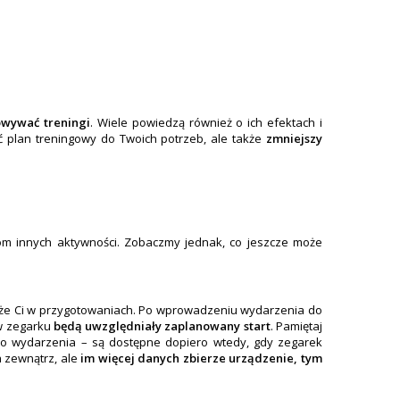
owywać treningi
. Wiele powiedzą również o ich efektach i
 plan treningowy do Twoich potrzeb, ale także
zmniejszy
kom innych aktywności. Zobaczmy jednak, co jeszcze może
oże Ci w przygotowaniach. Po wprowadzeniu wydarzenia do
 w zegarku
będą uwzględniały zaplanowany start
. Pamiętaj
do wydarzenia – są dostępne dopiero wtedy, gdy zegarek
a zewnątrz, ale
im więcej danych zbierze urządzenie, tym