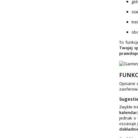
got
sta
tre
obc
To funkcj
Twojej s
prawdopo
FUNKC
Opisane w
zaoferowa
Sugesti
Zwykłe tr
kalendar
jednak o 
oszacuje 
dokładni