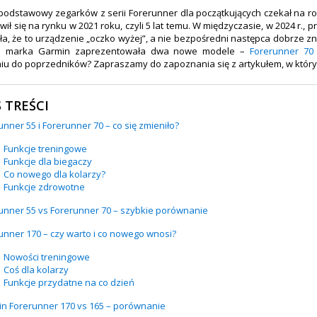
odstawowy zegarków z serii Forerunner dla początkujących czekał na ro
wił się na rynku w 2021 roku, czyli 5 lat temu. W międzyczasie, w 2024 r., 
a, że to urządzenie „oczko wyżej”, a nie bezpośredni następca dobrze 
o marka Garmin zaprezentowała dwa nowe modele –
Forerunner 70
u do poprzedników? Zapraszamy do zapoznania się z artykułem, w który
S TREŚCI
unner 55 i Forerunner 70 – co się zmieniło?
Funkcje treningowe
Funkcje dla biegaczy
Co nowego dla kolarzy?
Funkcje zdrowotne
unner 55 vs Forerunner 70 – szybkie porównanie
unner 170 – czy warto i co nowego wnosi?
Nowości treningowe
Coś dla kolarzy
Funkcje przydatne na co dzień
n Forerunner 170 vs 165 – porównanie