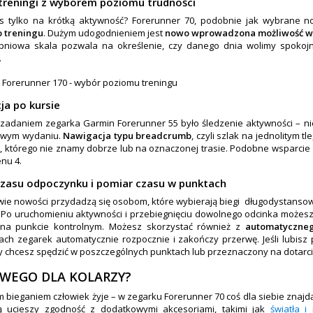
 treningi z wyborem poziomu trudności
s tylko na krótką aktywność? Forerunner 70, podobnie jak wybrane 
o treningu
. Dużym udogodnieniem jest
nowo wprowadzona możliwość w
pniowa skala pozwala na określenie, czy danego dnia wolimy spokojny
.
ja po kursie
adaniem zegarka Garmin Forerunner 55 było śledzenie aktywności – nie 
wym wydaniu.
Nawigacja typu breadcrumb
, czyli szlak na jednolitym tl
e
, którego nie znamy dobrze lub na oznaczonej trasie. Podobne wsparcie 
enu 4.
 czasu odpoczynku i pomiar czasu w punktach
wie nowości przydadzą się osobom, które wybierają biegi długodystanso
. Po uruchomieniu aktywności i przebiegnięciu dowolnego odcinka możesz 
 na punkcie kontrolnym. Możesz skorzystać również z
automatyczne
ach zegarek automatycznie rozpocznie i zakończy przerwę. Jeśli lubisz
ry chcesz spędzić w poszczególnych punktach lub przeznaczony na dotarci
WEGO DLA KOLARZY?
 bieganiem człowiek żyje – w zegarku Forerunner 70 coś dla siebie znajd
ą ucieszy zgodność z dodatkowymi akcesoriami, takimi jak
światła i