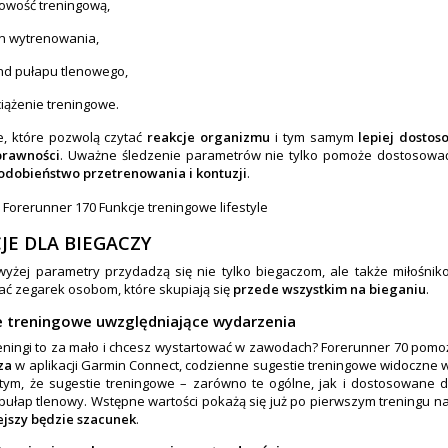
owość treningową,
n wytrenowania,
nd pułapu tlenowego,
iążenie treningowe.
e, które pozwolą czytać
reakcje organizmu
i tym samym
lepiej dostos
prawności
. Uważne śledzenie parametrów nie tylko pomoże dostosować
dobieństwo przetrenowania i kontuzji
.
JE DLA BIEGACZY
yżej parametry przydadzą się nie tylko biegaczom, ale także miłośni
ć zegarek osobom, które skupiają się
przede wszystkim na bieganiu
.
e treningowe uwzględniające wydarzenia
eningi to za mało i chcesz wystartować w zawodach? Forerunner 70 pom
za
w aplikacji Garmin Connect, codzienne sugestie treningowe widoczne
tym, że sugestie treningowe – zarówno te ogólne, jak i dostosowane 
pułap tlenowy. Wstępne wartości pokażą się już po pierwszym treningu n
ejszy będzie szacunek
.