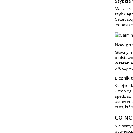
Szybkie
Masz cza
szybkieg
Czterosto
jednostkę
Nawigac
Głównym z
podstawo
w tereni
570 czy V
Licznik
Kolejne d
Ultrabieg
spędzisz
ustawieni
czas, któ
CO NO
Nie samym
pewności