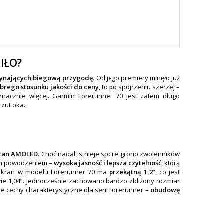
IŁO?
ynających biegową przygodę
. Od jego premiery minęło już
brego stosunku jakości do ceny
, to po spojrzeniu szerzej –
nacznie więcej. Garmin Forerunner 70 jest zatem długo
rzut oka.
ran AMOLED
. Choć nadal istnieje spore grono zwolenników
zym powodzeniem –
wysoka jasność i lepsza czytelność
, którą
, ekran w modelu Forerunner 70 ma
przekątną 1,2
”, co jest
ie 1,04”. Jednocześnie zachowano bardzo zbliżony rozmiar
e cechy charakterystyczne dla serii Forerunner –
obudowę