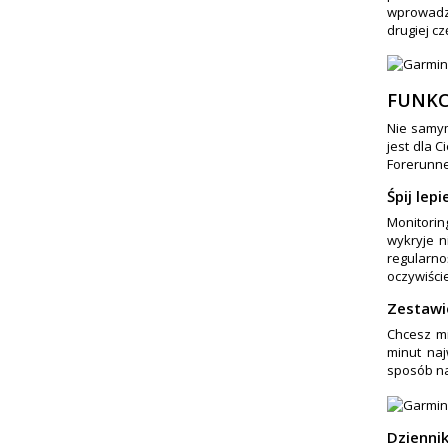
wprowadz
drugiej c
FUNKC
Nie samym
jest dla C
Forerunne
Śpij lep
Monitorin
wykryje n
regularno
oczywiści
Zestawi
Chcesz m
minut naj
sposób na
Dziennik