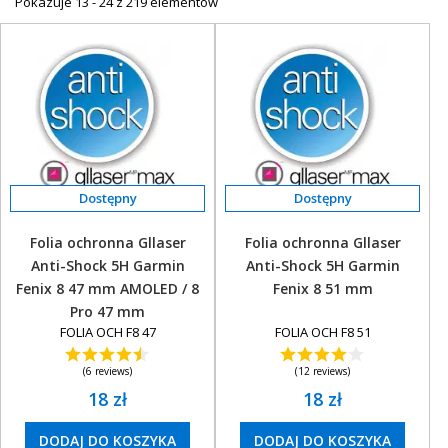
Pokazuje 13 - 24 z 219 elementów
Sprawdź również katalog innych akcesoriów i wyposaż się w gadżety,
które zwiększą przyjemność korzystania ze sprzętu Garmin!
Folia ochronna Gllaser
Folia ochronna Gllaser
Anti-Shock 5H Garmin
Anti-Shock 5H Garmin
Fenix 8 47 mm AMOLED / 8
Fenix 8 51 mm
Pro 47 mm
FOLIA OCH F8 47
FOLIA OCH F8 51
(6 reviews)
(12 reviews)
18 zł
18 zł
DODAJ DO KOSZYKA
DODAJ DO KOSZYKA