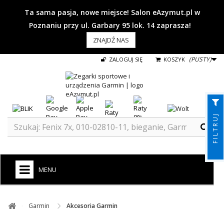
Ta sama pasja, nowe miejsce! Salon eAzymut.pl w
Poznaniu przy ul. Garbary 95 lok. 14 zaprasza!
ZNAJDŹ NAS
(PUSTY)
ZALOGUJ SIĘ
KOSZYK
FILTRUJ
MENU
+
GARMIN
Garmin ​
Akcesoria Garmin
ZEGARKI DO BIEGANIA