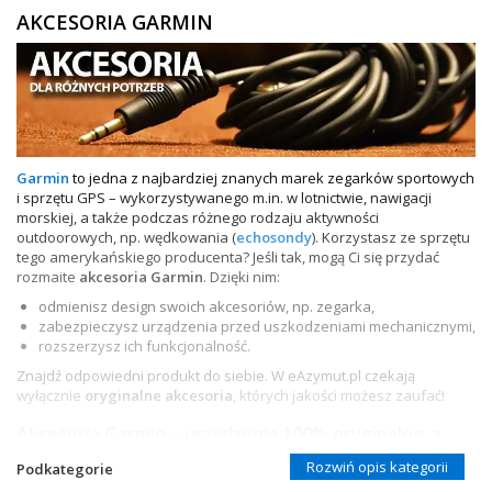
AKCESORIA GARMIN
ZEGARKI DLA DZIECI GARMIN
+
TACX
ELITE
+
SUUNTO
Garmin
to jedna z najbardziej znanych marek zegarków sportowych
+
POLAR
i sprzętu GPS – wykorzystywanego m.in. w lotnictwie, nawigacji
morskiej, a także podczas różnego rodzaju aktywności
+
RAM MOUNTS
outdoorowych, np. wędkowania (
echosondy
). Korzystasz ze sprzętu
tego amerykańskiego producenta? Jeśli tak, mogą Ci się przydać
+
rozmaite
akcesoria Garmin
. Dzięki nim:
COROS
odmienisz design swoich akcesoriów, np. zegarka,
VOSTOK EUROPE ZEGARKI
zabezpieczysz urządzenia przed uszkodzeniami mechanicznymi,
rozszerzysz ich funkcjonalność.
VICTORINOX ZEGARKI
Znajdź odpowiedni produkt do siebie. W eAzymut.pl czekają
wyłącznie
oryginalne akcesoria
, których jakości możesz zaufać!
WENGER ZEGARKI
Akcesoria Garmin – urządzenia 100% oryginalne, z
ORIENT ZEGARKI
szybką dostawą
Rozwiń opis kategorii
Podkategorie
Oferujemy rozmaite
akcesoria do zegarków Garmin oraz innego