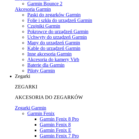
Garmin Bounce 2
Akcesoria Garmin
Paski do zegarków Garmin
Folie i szkła do urządzeń Garmin
Czujniki Garmin
Pokrowce do urządzeń Garmin
Uchwyty do urządzeń Garmin
Mapy do urządzeń Garmin
Kable do urządzeń Garmin
Inne akcesoria Garmin
Akcesoria do kamery Virb
Baterie dla Garmin
Piloty Garmin
Zegarki
ZEGARKI
AKCESORIA DO ZEGARKÓW
Zegarki Garmin
Garmin Fenix
Garmin Fenix 8 Pro
Garmin Fenix 8
Garmin Fenix E
Garmin Fenix 7 Pro