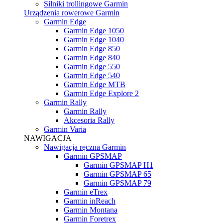
Silniki trollingowe Garmin
Urządzenia rowerowe Garmin
Garmin Edge
Garmin Edge 1050
Garmin Edge 1040
Garmin Edge 850
Garmin Edge 840
Garmin Edge 550
Garmin Edge 540
Garmin Edge MTB
Garmin Edge Explore 2
Garmin Rally
Garmin Rally
Akcesoria Rally
Garmin Varia
NAWIGACJA
Nawigacja ręczna Garmin
Garmin GPSMAP
Garmin GPSMAP H1
Garmin GPSMAP 65
Garmin GPSMAP 79
Garmin eTrex
Garmin inReach
Garmin Montana
Garmin Foretrex