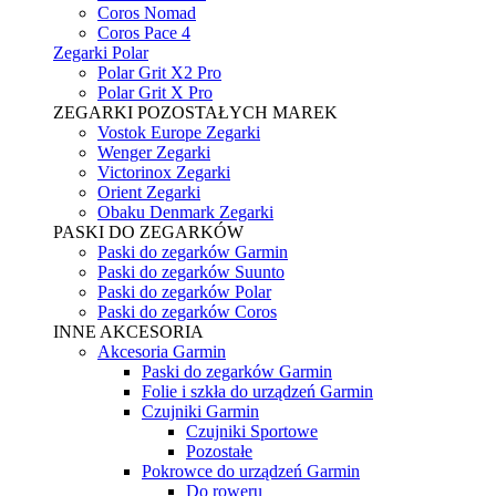
Coros Nomad
Coros Pace 4
Zegarki Polar
Polar Grit X2 Pro
Polar Grit X Pro
ZEGARKI POZOSTAŁYCH MAREK
Vostok Europe Zegarki
Wenger Zegarki
Victorinox Zegarki
Orient Zegarki
Obaku Denmark Zegarki
PASKI DO ZEGARKÓW
Paski do zegarków Garmin
Paski do zegarków Suunto
Paski do zegarków Polar
Paski do zegarków Coros
INNE AKCESORIA
Akcesoria Garmin
Paski do zegarków Garmin
Folie i szkła do urządzeń Garmin
Czujniki Garmin
Czujniki Sportowe
Pozostałe
Pokrowce do urządzeń Garmin
Do roweru