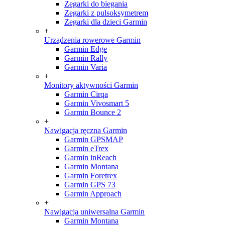
Zegarki do biegania
Zegarki z pulsoksymetrem
Zegarki dla dzieci Garmin
+
Urządzenia rowerowe Garmin
Garmin Edge
Garmin Rally
Garmin Varia
+
Monitory aktywności Garmin
Garmin Cirqa
Garmin Vivosmart 5
Garmin Bounce 2
+
Nawigacja ręczna Garmin
Garmin GPSMAP
Garmin eTrex
Garmin inReach
Garmin Montana
Garmin Foretrex
Garmin GPS 73
Garmin Approach
+
Nawigacja uniwersalna Garmin
Garmin Montana