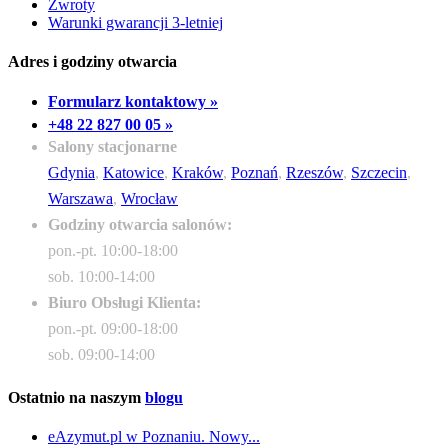
Zwroty
Warunki gwarancji 3-letniej
Adres i godziny otwarcia
Formularz kontaktowy »
+48 22 827 00 05 »
Salony stacjonarne
Gdynia
,
Katowice
,
Kraków
,
Poznań
,
Rzeszów
,
Szczecin
,
Warszawa
,
Wrocław
Godziny otwarcia salonów:
pon.-pt. 10:00-18:00
sob. 10:00-14:00
Biuro Obsługi Klienta:
pon.-pt. 09:00-18:00
sob. 09:00-14:00
Ostatnio na naszym
blogu
eAzymut.pl w Poznaniu. Nowy...