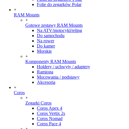
Folie do zegarków Polar
+
RAM Mounts
+
Gotowe zestawy RAM Mounts
Na ATV/motocykl/reling
Do samochodu
Na rower
Do kamer
Morskie
+
Komponenty RAM Mounts
Holdery / uchwyty / adaptery
Ramiona
Mocowania / podstawy
Akcesoria
+
Coros
+
Zegarki Coros
Coros Apex 4
Coros Vertix 2s
Coros Nomad
Coros Pace 4
+