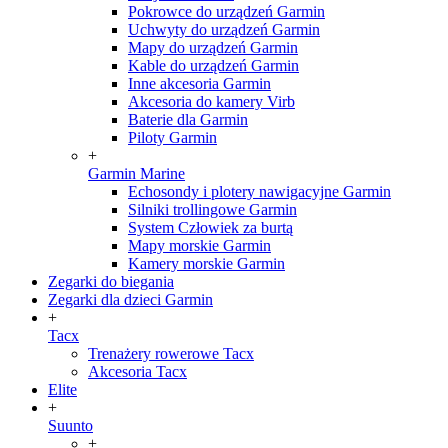
Pokrowce do urządzeń Garmin
Uchwyty do urządzeń Garmin
Mapy do urządzeń Garmin
Kable do urządzeń Garmin
Inne akcesoria Garmin
Akcesoria do kamery Virb
Baterie dla Garmin
Piloty Garmin
+
Garmin Marine
Echosondy i plotery nawigacyjne Garmin
Silniki trollingowe Garmin
System Człowiek za burtą
Mapy morskie Garmin
Kamery morskie Garmin
Zegarki do biegania
Zegarki dla dzieci Garmin
+
Tacx
Trenażery rowerowe Tacx
Akcesoria Tacx
Elite
+
Suunto
+