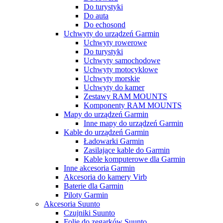
Do turystyki
Do auta
Do echosond
Uchwyty do urządzeń Garmin
Uchwyty rowerowe
Do turystyki
Uchwyty samochodowe
Uchwyty motocyklowe
Uchwyty morskie
Uchwyty do kamer
Zestawy RAM MOUNTS
Komponenty RAM MOUNTS
Mapy do urządzeń Garmin
Inne mapy do urządzeń Garmin
Kable do urządzeń Garmin
Ładowarki Garmin
Zasilające kable do Garmin
Kable komputerowe dla Garmin
Inne akcesoria Garmin
Akcesoria do kamery Virb
Baterie dla Garmin
Piloty Garmin
Akcesoria Suunto
Czujniki Suunto
Folie do zegarków Suunto