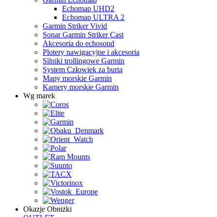
Echomap UHD2
Echomap ULTRA 2
Garmin Striker Vivid
Sonar Garmin Striker Cast
Akcesoria do echosond
Plotery nawigacyjne i akcesoria
Silniki trollingowe Garmin
System Człowiek za burtą
Mapy morskie Garmin
Kamery morskie Garmin
Wg marek
Okazje
Obniżki