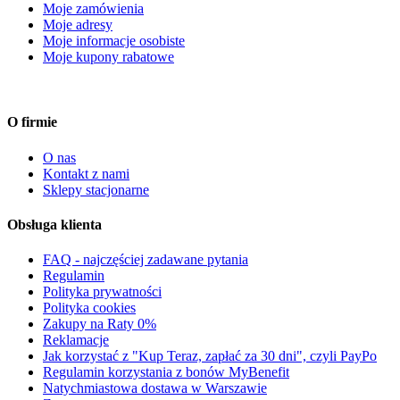
Moje zamówienia
Moje adresy
Moje informacje osobiste
Moje kupony rabatowe
O firmie
O nas
Kontakt z nami
Sklepy stacjonarne
Obsługa klienta
FAQ - najczęściej zadawane pytania
Regulamin
Polityka prywatności
Polityka cookies
Zakupy na Raty 0%
Reklamacje
Jak korzystać z "Kup Teraz, zapłać za 30 dni", czyli PayPo
Regulamin korzystania z bonów MyBenefit
Natychmiastowa dostawa w Warszawie