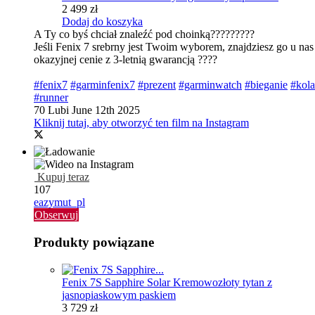
2 499 zł
Dodaj do koszyka
A Ty co byś chciał znaleźć pod choinką?????????
Jeśli Fenix 7 srebrny jest Twoim wyborem, znajdziesz go u na
okazyjnej cenie z 3-letnią gwarancją ????
#fenix7
#garminfenix7
#prezent
#garminwatch
#bieganie
#kola
#runner
70 Lubi
June 12th 2025
Kliknij tutaj, aby otworzyć ten film na Instagram
Kupuj teraz
107
eazymut_pl
Obserwuj
Produkty powiązane
Fenix 7S Sapphire Solar Kremowozłoty tytan z
jasnopiaskowym paskiem
3 729 zł