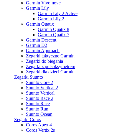
Garmin Vivomove
Garmin Lily
Garmin Lily 2 Active
Garmin Lily 2
Garmin Quatix
Garmin Quatix 8
Garmin Quatix 7
Garmin Descent
Garmin D2
Garmin Approach
Zegarki taktyczne Garmin
Zegarki do biegania
Zegarki z pulsoksymetrem
Zegarki dla dzieci Garmin
Zegarki Suunto
Suunto Core 2
Suunto Vertical 2
Suunto Vertical
Suunto Race 2
Suunto Race
Suunto Run
Suunto Ocean
Zegarki Coros
Coros Apex 4
Coros Vertix 2s