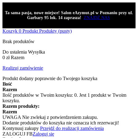
Ta sama pasja, nowe miejsce! Salon eAzymut.pl w Poznaniu przy ul.
Garbary 95 lok. 14 zaprasza!
ZNAJDŹ NAS
Koszyk
0
Produkt
Produkty
(pusty)
Brak produktów
Do ustalenia
Wysyłka
0 zł
Razem
Realizuj zamówienie
Produkt dodany poprawnie do Twojego koszyka
Ilość
Razem
Ilość produktów w Twoim koszyku:
0
.
Jest 1 produkt w Twoim
koszyku.
Razem produkty:
Razem
UWAGA
Nie zwlekaj z potwierdzeniem zakupu.
Dodanie produktów do koszyka nie oznacza ich rezerwacji!
Kontynuuj zakupy
Przejdź do realizacji zamówienia
ZALOGUJ FB
Zaloguj się