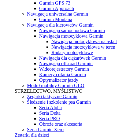
Garmin GPS 73
Garmin Approach
Nawigacja uniwersalna Garmin
Garmin Montana
Nawigacja dla kierowców Garmin
Nawigacja samochodowa Garmin
Nawigacja motocyklowa Garmin
Nawigacja motocyklowa na asfalt
Nawigacja motocyklowa w teren
Radary motocyklowe
Nawigacja dla ciężarówek Garmin
Nawigacja off-road Garmin
Wideorejestratory Garmin
Kamery cofania Garmin
Optymalizator jazdy
Moduł mobilny Garmin GLO
STRZELECTWO, MYŚLISTWO
Zegarki taktyczne Garmin
Śledzenie i szkolenie psa Garmin
Seria Alpha
Seria Delta
Seria PRO
Obroże oraz akcesoria
Seria Garmin Xero
Zegarki dla dzieci