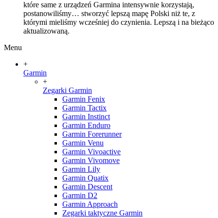
które same z urządzeń Garmina intensywnie korzystają,
postanowiliśmy… stworzyć lepszą mapę Polski niż te, z
którymi mieliśmy wcześniej do czynienia. Lepszą i na bieżąco
aktualizowaną.
Menu
+
Garmin
+
Zegarki Garmin
Garmin Fenix
Garmin Tactix
Garmin Instinct
Garmin Enduro
Garmin Forerunner
Garmin Venu
Garmin Vivoactive
Garmin Vivomove
Garmin Lily
Garmin Quatix
Garmin Descent
Garmin D2
Garmin Approach
Zegarki taktyczne Garmin