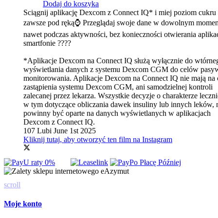
Dodaj do koszyka
Sciągnij aplikację Dexcom z Connect IQ* i miej poziom cukru
zawsze pod ręką⌚ Przeglądaj swoje dane w dowolnym momen
nawet podczas aktywności, bez konieczności otwierania aplikac
smartfonie ????
*Aplikacje Dexcom na Connect IQ służą wyłącznie do wtórne
wyświetlania danych z systemu Dexcom CGM do celów pasy
monitorowania. Aplikacje Dexcom na Connect IQ nie mają na 
zastąpienia systemu Dexcom CGM, ani samodzielnej kontroli
zalecanej przez lekarza. Wszystkie decyzje o charakterze leczn
w tym dotyczące obliczania dawek insuliny lub innych leków, 
powinny być oparte na danych wyświetlanych w aplikacjach
Dexcom z Connect IQ.
107 Lubi
June 1st 2025
Kliknij tutaj, aby otworzyć ten film na Instagram
scroll
Moje konto