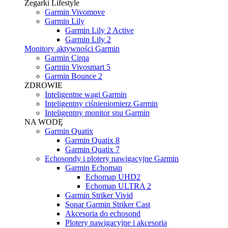
Zegarki Lifestyle
Garmin Vivomove
Garmin Lily
Garmin Lily 2 Active
Garmin Lily 2
Monitory aktywności Garmin
Garmin Cirqa
Garmin Vivosmart 5
Garmin Bounce 2
ZDROWIE
Inteligentne wagi Garmin
Inteligentny ciśnieniomierz Garmin
Inteligentny monitor snu Garmin
NA WODĘ
Garmin Quatix
Garmin Quatix 8
Garmin Quatix 7
Echosondy i plotery nawigacyjne Garmin
Garmin Echomap
Echomap UHD2
Echomap ULTRA 2
Garmin Striker Vivid
Sonar Garmin Striker Cast
Akcesoria do echosond
Plotery nawigacyjne i akcesoria