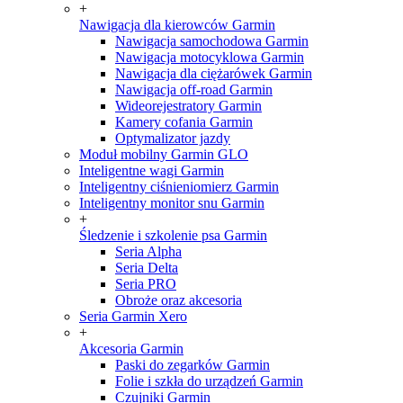
+
Nawigacja dla kierowców Garmin
Nawigacja samochodowa Garmin
Nawigacja motocyklowa Garmin
Nawigacja dla ciężarówek Garmin
Nawigacja off-road Garmin
Wideorejestratory Garmin
Kamery cofania Garmin
Optymalizator jazdy
Moduł mobilny Garmin GLO
Inteligentne wagi Garmin
Inteligentny ciśnieniomierz Garmin
Inteligentny monitor snu Garmin
+
Śledzenie i szkolenie psa Garmin
Seria Alpha
Seria Delta
Seria PRO
Obroże oraz akcesoria
Seria Garmin Xero
+
Akcesoria Garmin
Paski do zegarków Garmin
Folie i szkła do urządzeń Garmin
Czujniki Garmin