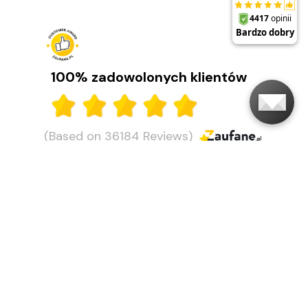
+
WYPRZEDAŻ
100% zadowolonych klientów
(Based on 36184 Reviews)
Moje konto
Obsługa klienta
O firmie
Adres i godziny otwarcia
Ostatnio na naszym
blogu