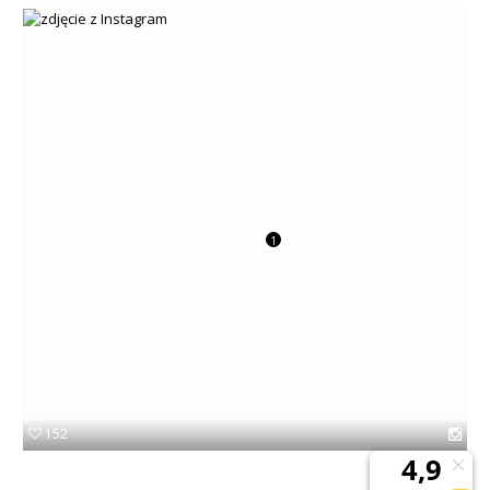
+
SUUNTO
+
POLAR
+
RAM MOUNTS
+
COROS
VOSTOK EUROPE ZEGARKI
VICTORINOX ZEGARKI
1
WENGER ZEGARKI
ORIENT ZEGARKI
OBAKU DENMARK ZEGARKI
POLECANE PRODUKTY
+
152
PROMOCJE
+
OUTLET