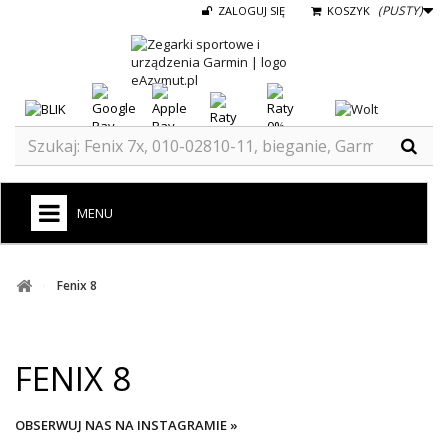
(PUSTY)
ZALOGUJ SIĘ
KOSZYK
MENU
+
GARMIN
Fenix 8
ZEGARKI DO BIEGANIA
ZEGARKI DLA DZIECI GARMIN
FENIX 8
+
TACX
ELITE
OBSERWUJ NAS NA INSTAGRAMIE »