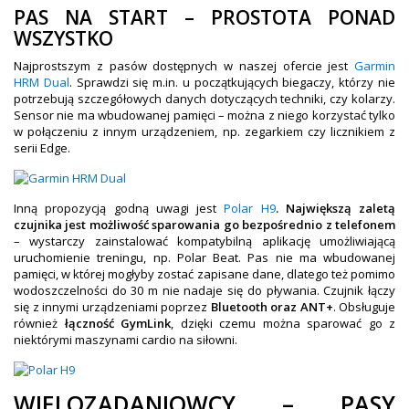
PAS NA START – PROSTOTA PONAD
WSZYSTKO
Najprostszym z pasów dostępnych w naszej ofercie jest
Garmin
HRM Dual
. Sprawdzi się m.in. u początkujących biegaczy, którzy nie
potrzebują szczegółowych danych dotyczących techniki, czy kolarzy.
Sensor nie ma wbudowanej pamięci – można z niego korzystać tylko
w połączeniu z innym urządzeniem, np. zegarkiem czy licznikiem z
serii Edge.
Inną propozycją godną uwagi jest
Polar H9
. Największą zaletą
czujnika jest możliwość sparowania go bezpośrednio z telefonem
– wystarczy zainstalować kompatybilną aplikację umożliwiającą
uruchomienie treningu, np. Polar Beat. Pas nie ma wbudowanej
pamięci, w której mogłyby zostać zapisane dane, dlatego też pomimo
wodoszczelności do 30 m nie nadaje się do pływania. Czujnik łączy
się z innymi urządzeniami poprzez
Bluetooth oraz ANT+
. Obsługuje
również
łączność GymLink
, dzięki czemu można sparować go z
niektórymi maszynami cardio na siłowni.
WIELOZADANIOWCY – PASY