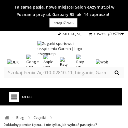
Ta sama pasja, nowe miejsce! Salon eAzymut.pl w
Poznaniu przy ul. Garbary 95 lok. 14 zaprasza!
ZNAJDŹ NAS
(PUSTY)
ZALOGUJ SIĘ
KOSZYK
MENU
+
GARMIN
Blog ​
Czujniki ​
ZEGARKI DO BIEGANIA
Dokładny pomiar tętna... i nie tylko. Jak wybrać pas tętna?