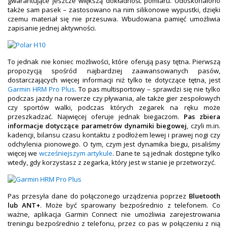
gwarantujące jeszcze większą dokładność pomiaru. Udoskonalono
także sam pasek – zastosowano na nim silikonowe wypustki, dzięki
czemu materiał się nie przesuwa. Wbudowana pamięć umożliwia
zapisanie jednej aktywności.
To jednak nie koniec możliwości, które oferują pasy tętna. Pierwszą
propozycją spośród najbardziej zaawansowanych pasów,
dostarczających więcej informacji niż tylko te dotyczące tętna, jest
Garmin HRM Pro Plus
. To pas multisportowy – sprawdzi się nie tylko
podczas jazdy na rowerze czy pływania, ale także gier zespołowych
czy sportów walki, podczas których zegarek na ręku może
przeszkadzać. Najwięcej oferuje jednak biegaczom.
Pas zbiera
informacje dotyczące parametrów dynamiki biegowej
, czyli m.in.
kadencji, bilansu czasu kontaktu z podłożem lewej i prawej nogi czy
odchylenia pionowego. O tym, czym jest dynamika biegu, pisaliśmy
więcej we
wcześniejszym artykule
. Dane te są jednak dostępne tylko
wtedy, gdy korzystasz z zegarka, który jest w stanie je przetworzyć.
Pas przesyła dane do połączonego urządzenia poprzez
Bluetooth
lub ANT+
. Może być sparowany bezpośrednio z telefonem. Co
ważne, aplikacja Garmin Connect nie umożliwia zarejestrowania
treningu bezpośrednio z telefonu, przez co pas w połączeniu z nią