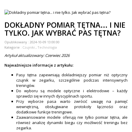
ZEGARKI DLA DZIECI GARMIN
+
TACX
DOKŁADNY POMIAR TĘTNA... I NIE
ELITE
TYLKO. JAK WYBRAĆ PAS TĘTNA?
+
SUUNTO
Opublikowany :
2024-10-09 13:00:00
Kategorie :
Czujniki
,
Technologia
+
POLAR
Artykuł aktualizowany: Czerwiec 2026
+
RAM MOUNTS
Najważniejsze informacje z artykułu:
+
COROS
Pasy tętna zapewniają dokładniejszy pomiar niż optyczny
czujnik w zegarku, szczególnie podczas intensywnych
treningów.
VOSTOK EUROPE ZEGARKI
Do wyboru są modele optyczne i elektrodowe – każdy
sprawdzi się w innych dyscyplinach sportu.
VICTORINOX ZEGARKI
Przy wyborze pasa warto zwrócić uwagę na pamięć
wewnętrzną, obsługiwane protokoły łączności oraz
WENGER ZEGARKI
dodatkowe funkcje treningowe.
Zaawansowane modele oferują nie tylko pomiar tętna, ale
ORIENT ZEGARKI
również analizę dynamiki biegu czy możliwość treningu bez
zegarka.