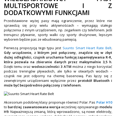
MULTISPORTOWE I Z
DODATKOWYMI FUNKCJAMI
Przedstawione wyżej pasy mają ograniczenie, przez które nie
sprawdzą się przy wielu aktywnościach – wymagają stałego
połączenia z innym urządzeniem, np. zegarkiem czy telefonem. Jeśli
trenujesz pływanie, sporty walki czy sporty drużynowe, lepszym
wyborem będzie pas ze wbudowaną pamięcią.
Pierwszą propozycją tego typu jest
Suunto Smart Heart Rate Belt
.
Gdy urządzenie, z którym jest połączony, znajdzie się w zbyt
dużej odległości, czujnik uruchamia funkcję zapamiętywania R-R,
która pozwala na zbieranie danych przez maksymalnie 3,5 h
.
Dzięki temu oraz
wodoszczelności 3 ATM
można z niego korzystać
podczas treningów pływackich, ale tylko w otwartych wodach –
czujnik nie jest odporny na chemię basenową. Pas łączy się z
zewnętrznymi urządzeniami wyłącznie przez
protokół Bluetooth i
może być bezpośrednio połączony z telefonem.
Akcesorium podobnej klasy proponuje również Polar. Pas
Polar H10
to
bardziej zaawansowana wersja
wcześniej opisywanego
modelu
H9
. Najważniejszą zmianą, którą wprowadzono, są nowe elektrody,