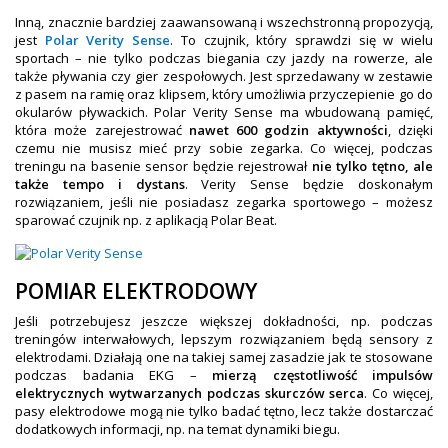
Inną, znacznie bardziej zaawansowaną i wszechstronną propozycją,
jest
Polar Verity Sense
. To czujnik, który sprawdzi się w wielu
sportach – nie tylko podczas biegania czy jazdy na rowerze, ale
także pływania czy gier zespołowych. Jest sprzedawany w zestawie
z pasem na ramię oraz klipsem, który umożliwia przyczepienie go do
okularów pływackich. Polar Verity Sense ma wbudowaną pamięć,
która może zarejestrować
nawet 600 godzin aktywności
, dzięki
czemu nie musisz mieć przy sobie zegarka. Co więcej, podczas
treningu na basenie sensor będzie rejestrował
nie tylko tętno, ale
także tempo i dystans
. Verity Sense będzie doskonałym
rozwiązaniem, jeśli nie posiadasz zegarka sportowego – możesz
sparować czujnik np. z aplikacją Polar Beat.
POMIAR ELEKTRODOWY
Jeśli potrzebujesz jeszcze większej dokładności, np. podczas
treningów interwałowych, lepszym rozwiązaniem będą sensory z
elektrodami. Działają one na takiej samej zasadzie jak te stosowane
podczas badania EKG –
mierzą częstotliwość impulsów
elektrycznych wytwarzanych podczas skurczów serca
. Co więcej,
pasy elektrodowe mogą nie tylko badać tętno, lecz także dostarczać
dodatkowych informacji, np. na temat dynamiki biegu.