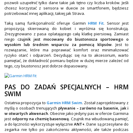
pozwoli uzupełnić tylko dane takie jak tętno czy liczba kroków. Jeśli
chcesz korzystać z sensora w duecie ze smartfonem, będziesz
potrzebować innej aplikacji, takiej jak Strava.
Taką samą funkcjonalność oferuje Garmin
HRM Fit
. Sensor jest
propozycją skierowaną do kobiet i wyróżnia się konstrukcją.
Zrezygnowano z pasa oplatającego całą klatkę piersiową. Zamiast
niego c
zujnik jest mocowany do biustonosza sportowego o
wysokim lub średnim wsparciu za pomocą klipsów
. Jest to
rozwiązanie, które ma poprawiać komfort oraz minimalizować
ryzyko otarć i odparzeń. Decydując się na to akcesorium, warto
pamiętać, że dokładność pomiaru będzie w dużej mierze zależeć od
tego, czy biustonosz jest dobrze dopasowany.
PAS DO ZADAŃ SPECJALNYCH – HRM
SWIM
Ostatnia propozycja to
Garmin HRM Swim
. Został zaprojektowany z
myślą o osobach trenujących
pływanie – zarówno na basenie, jak i
w otwartych akwenach
. Obecnie jako jedyny pas w ofercie Garmina
jest
odporny na chemię basenową
. Czujnik ma wbudowaną pamięć,
a do łączności wykorzystuje wyłącznie
ANT+
. Dane są przesyłane do
zegarka nie tylko po zakończeniu aktywności, ale także podczas