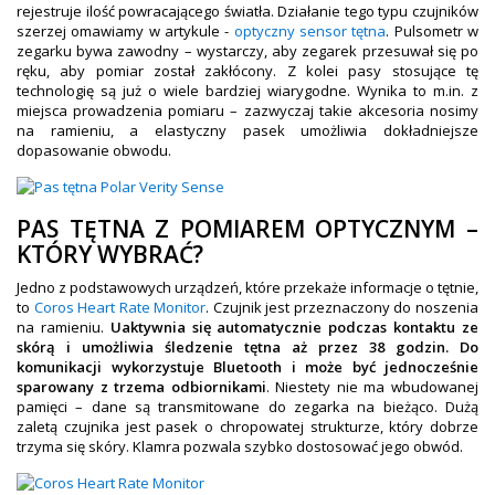
rejestruje ilość powracającego światła. Działanie tego typu czujników
szerzej omawiamy w artykule -
optyczny sensor tętna
. Pulsometr w
zegarku bywa zawodny – wystarczy, aby zegarek przesuwał się po
ręku, aby pomiar został zakłócony. Z kolei pasy stosujące tę
technologię są już o wiele bardziej wiarygodne. Wynika to m.in. z
miejsca prowadzenia pomiaru – zazwyczaj takie akcesoria nosimy
na ramieniu, a elastyczny pasek umożliwia dokładniejsze
dopasowanie obwodu.
PAS TĘTNA Z POMIAREM OPTYCZNYM –
KTÓRY WYBRAĆ?
Jedno z podstawowych urządzeń, które przekaże informacje o tętnie,
to
Coros Heart Rate Monitor
. Czujnik jest przeznaczony do noszenia
na ramieniu.
Uaktywnia się automatycznie podczas kontaktu ze
skórą i umożliwia śledzenie tętna aż przez 38 godzin. Do
komunikacji wykorzystuje Bluetooth i może być jednocześnie
sparowany z trzema odbiornikami
. Niestety nie ma wbudowanej
pamięci – dane są transmitowane do zegarka na bieżąco. Dużą
zaletą czujnika jest pasek o chropowatej strukturze, który dobrze
trzyma się skóry. Klamra pozwala szybko dostosować jego obwód.