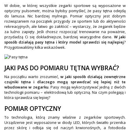
OBAKU DENMARK ZEGARKI
W dobie, w której wszystkie zegarki sportowe są wyposażone w
optyczny pulsometr, można byłoby pomyśleć, że pasy tętna odejdą
POLECANE PRODUKTY
do lamusa. Nic bardziej mylnego. Pomiar optyczny jest dobrym
rozwiązaniem na początek przygody ze sportem lub do aktywności
+
PROMOCJE
rekreacyjnych, ale łatwo go zakłócić – wystarczy, że zegarek będzie
za luźno zapięty. Jeśli chcesz rozpocząć trenowanie na poważnie,
+
OUTLET
przydadzą Ci się dokładniejsze, bardziej wiarygodne dane.
W jaki
sposób działają pasy tętna i który model sprawdzi się najlepiej
?
+
WYPRZEDAŻ
Przygotowaliśmy kilka wskazówek.
JAKI PAS DO POMIARU TĘTNA WYBRAĆ?
Na początku warto zrozumieć,
w jaki sposób działają zewnętrzne
czujniki tętna i dlaczego mogą sprawdzać się lepiej niż te
wbudowane w zegarku
. Pasy mogą wykorzystywać jedną z dwóch
technologii pomiaru – elektrodową lub optyczną. Na czym polegają i
która sprawdza się lepiej?
POMIAR OPTYCZNY
To technologia, którą znamy właśnie z zegarków sportowych.
Urządzenie jest wyposażone w diody LED, których światło przenika
przez skórę i odbija się od naczyń krwionośnych, a fotodioda