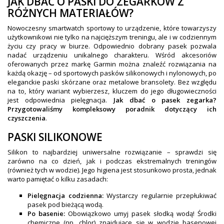
JAK DBAĆ O PASKI DO ZEGARKÓW Z
OBAKU DENMARK ZEGARKI
RÓŻNYCH MATERIAŁÓW?
POLECANE PRODUKTY
Nowoczesny smartwatch sportowy to urządzenie, które towarzyszy
+
użytkownikowi nie tylko na najcięższym treningu, ale i w codziennym
PROMOCJE
życiu czy pracy w biurze. Odpowiednio dobrany pasek pozwala
nadać urządzeniu unikalnego charakteru. Wśród akcesoriów
+
OUTLET
oferowanych przez markę Garmin można znaleźć rozwiązania na
każdą okazję – od sportowych pasków silikonowych i nylonowych, po
+
WYPRZEDAŻ
eleganckie paski skórzane oraz metalowe bransolety. Bez względu
na to, który wariant wybierzesz, kluczem do jego długowieczności
jest odpowiednia pielęgnacja.
Jak dbać o pasek zegarka?
Przygotowaliśmy kompleksowy poradnik dotyczący ich
czyszczenia
.
PASKI SILIKONOWE
Silikon to najbardziej uniwersalne rozwiązanie – sprawdzi się
zarówno na co dzień, jak i podczas ekstremalnych treningów
(również tych w wodzie). Jego higiena jest stosunkowo prosta, jednak
warto pamiętać o kilku zasadach:
Pielęgnacja codzienna:
Wystarczy regularnie przepłukiwać
pasek pod bieżącą wodą.
Po basenie:
Obowiązkowo umyj pasek słodką wodą! Środki
chemiczne (np. chlor) znajdujące się w wodzie basenowej