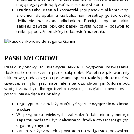
mogą negatywnie wpływać na strukturę silikonu.
Trudne zabrudzenia i kosmetyki:
Jeśli pasek miał kontakt np.
z kremem do opalania lub balsamem, przetrzyj go ściereczką
delikatnie nasączoną alkoholem. Pamiętaj, by po takim
zabiegu zawsze opłukać pasek czystą wodą – pozwoli to
uniknąć podrażnień skóry i odbarwień materiału.
PASKI NYLONOWE
Pasek nylonowy to niezwykle lekkie i wygodne rozwiązanie,
doskonałe do noszenia przez całą dobę. Podobnie jak warianty
silikonowe, nadają się do uprawiania sportu. Należy jednak mieć na
uwadze, że
nylon jest materiałem bardzo chłonnym
(chłonie pot,
wodę i zapachy), dlatego trzeba czyścić go częściej, nawet jeśli z
pozoru nie wygląda na brudny:
Tego typu paski należy prać/myć ręcznie
wyłącznie w zimnej
wodzie
.
W przypadku większych zabrudzeń lub nieprzyjemnego
zapachu możesz użyć delikatnego środka czyszczącego (np.
łagodnego mydła).
Zanim założysz pasek z powrotem na nadgarstek, pozwól mu