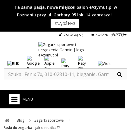
Ta sama pasja, nowe miejsce! Salon eAzymut.pl w
Poznaniu przy ul. Garbary 95 lok. 14 zaprasza!
ZNAJDŹ NAS
(PUSTY)
ZALOGUJ SIĘ
KOSZYK
MENU
+
GARMIN
Blog ​
Zegarki sportowe ​
ZEGARKI DO BIEGANIA
Paski do zegarka - jak o nie dbać?