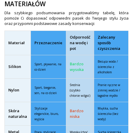
MATERIAŁÓW
Dla szybkiego podsumowania przygotowaliśmy tabelę, która
pomoże Ci dopasować odpowiedni pasek do Twojego stylu życia
oraz przypomni podstawowe zasady konserwacji:
Odporność
Zalecany
Materiał
Przeznaczenie
na wodę i
sposób
pot
czyszczenia
Bieżąca woda /
Bardzo
Sport, pływanie, na
Silikon
ściereczka z
wysoka
co dzień
alkoholem
Średnia
Pranie ręczne w
Sport, bieganie,
Nylon
(szybko
zimnej wodzie /
sen, na co dzień
chłonie wilgoć)
łagodne mydło
Stylizacje
Miękka, sucha
Skóra
Bardzo
eleganckie, biuro,
ściereczka (bez
naturalna
niska
wyjścia
wody)
Metal
Praca, stylizacje
Wysoka (choć
Sucha ściereczka