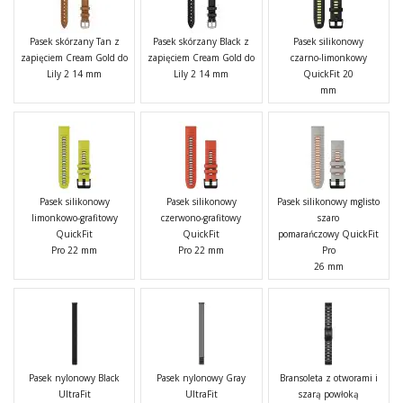
Pasek skórzany Tan z
Pasek skórzany Black z
Pasek silikonowy
zapięciem Cream Gold do
zapięciem Cream Gold do
czarno-limonkowy
Lily 2 14 mm
Lily 2 14 mm
QuickFit 20
mm
Pasek silikonowy
Pasek silikonowy
Pasek silikonowy mglisto
limonkowo-grafitowy
czerwono-grafitowy
szaro
QuickFit
QuickFit
pomarańczowy QuickFit
Pro 22 mm
Pro 22 mm
Pro
26 mm
Pasek nylonowy Black
Pasek nylonowy Gray
Bransoleta z otworami i
UltraFit
UltraFit
szarą powłoką