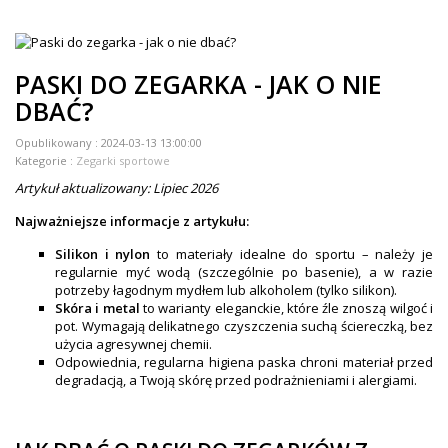
ZEGARKI DLA DZIECI GARMIN
+
TACX
PASKI DO ZEGARKA - JAK O NIE
ELITE
DBAĆ?
+
SUUNTO
Opublikowany :
2024-03-13 13:00:00
Kategorie :
Zegarki sportowe
+
POLAR
Artykuł aktualizowany: Lipiec 2026
+
RAM MOUNTS
Najważniejsze informacje z artykułu:
+
COROS
Silikon i nylon
to materiały idealne do sportu – należy je
regularnie myć wodą (szczególnie po basenie), a w razie
potrzeby łagodnym mydłem lub alkoholem (tylko silikon).
VOSTOK EUROPE ZEGARKI
Skóra i metal
to warianty eleganckie, które źle znoszą wilgoć i
pot. Wymagają delikatnego czyszczenia suchą ściereczką, bez
VICTORINOX ZEGARKI
użycia agresywnej chemii.
Odpowiednia, regularna higiena paska chroni materiał przed
WENGER ZEGARKI
degradacją, a Twoją skórę przed podrażnieniami i alergiami.
ORIENT ZEGARKI