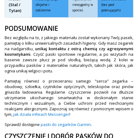
(Stal /
oficjalne i
niewygodny w
(bez past
Tytan)
codzienne
sporcie)
polerujących)
PODSUMOWANIE
Bez względu na to, z jakiego materiału został wykonany Twój pasek,
pamiętaj o kilku uniwersalnych zasadach higieny. Gdy masz zegarek
na nadgarstku,
unikaj kontaktu z ostrą chemią czy agresywnymi
kosmetykami
. Czyść paski sportowe regularnie, a po wizytach na
basenie zawsze płucz je pod słodką, bieżącą wodą. Z kolei w
przypadku pasków z materiałów naturalnych, takich jak skóra, jak
ognia unikaj wilgoci i potu.
Pamiętaj również o przecieraniu samego "serca" zegarka –
obudowy, szkiełka, czytników optycznych, teleskopów oraz pinów
gniazda ładowania. Regularne czyszczenie pozwoli na dłuższe
utrzymanie ukochanego smartwatcha w doskonałym stanie
technicznym i wizualnym, a Ciebie uchroni przed niechcianymi
reakcjami alergicznymi. Zapoznaj się również z pomocnym wpisem o
tym,
jak działa inReach Messenger
!
Sprawdź dostępne
paski do zegarków Garmin
.
CZYSZCZENIE I DOBÓR PASKÓW DO