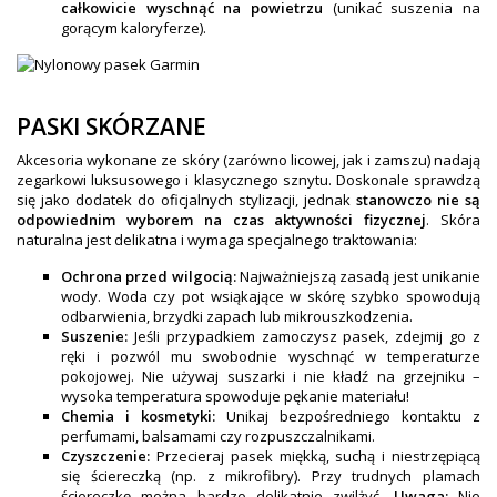
całkowicie wyschnąć na powietrzu
(unikać suszenia na
gorącym kaloryferze).
PASKI SKÓRZANE
Akcesoria wykonane ze skóry (zarówno licowej, jak i zamszu) nadają
zegarkowi luksusowego i klasycznego sznytu. Doskonale sprawdzą
się jako dodatek do oficjalnych stylizacji, jednak
stanowczo nie są
odpowiednim wyborem na czas aktywności fizycznej
. Skóra
naturalna jest delikatna i wymaga specjalnego traktowania:
Ochrona przed wilgocią:
Najważniejszą zasadą jest unikanie
wody. Woda czy pot wsiąkające w skórę szybko spowodują
odbarwienia, brzydki zapach lub mikrouszkodzenia.
Suszenie:
Jeśli przypadkiem zamoczysz pasek, zdejmij go z
ręki i pozwól mu swobodnie wyschnąć w temperaturze
pokojowej. Nie używaj suszarki i nie kładź na grzejniku –
wysoka temperatura spowoduje pękanie materiału!
Chemia i kosmetyki:
Unikaj bezpośredniego kontaktu z
perfumami, balsamami czy rozpuszczalnikami.
Czyszczenie:
Przecieraj pasek miękką, suchą i niestrzępiącą
się ściereczką (np. z mikrofibry). Przy trudnych plamach
ściereczkę można bardzo delikatnie zwilżyć.
Uwaga:
Nie