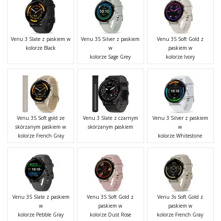
Venu 3 Slate z paskiem w
Venu 3S Silver z paskiem
Venu 3S Soft Gold z
kolorze Black
w
paskiem w
kolorze Sage Grey
kolorze Ivory
Venu 3S Soft gold ze
Venu 3 Slate z czarnym
Venu 3 Silver z paskiem
skórzanym paskiem w
skórzanym paskiem
w
kolorze French Gray
kolorze Whitestone
Venu 3S Slate z paskiem
Venu 3S Soft Gold z
Venu 3s Soft Gold z
w
paskiem w
paskiem w
kolorze Pebble Gray
kolorze Dust Rose
kolorze French Gray