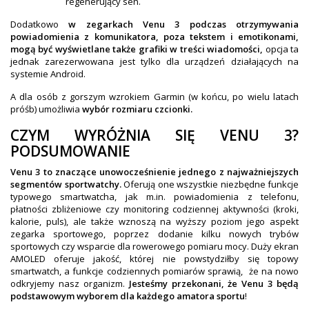
regenerujący sen.
Dodatkowo
w zegarkach Venu 3 podczas otrzymywania
powiadomienia z komunikatora, poza tekstem i emotikonami,
mogą być wyświetlane także grafiki w treści wiadomości,
opcja ta
jednak zarezerwowana jest tylko dla urządzeń działających na
systemie Android.
A dla osób z gorszym wzrokiem Garmin (w końcu, po wielu latach
próśb) umożliwia
wybór rozmiaru czcionki.
CZYM WYRÓŻNIA SIĘ VENU 3?
PODSUMOWANIE
Venu 3 to znaczące unowocześnienie jednego z najważniejszych
segmentów sportwatchy.
Oferują one wszystkie niezbędne funkcje
typowego smartwatcha, jak m.in. powiadomienia z telefonu,
płatności zbliżeniowe czy monitoring codziennej aktywności (kroki,
kalorie, puls), ale także wznoszą na wyższy poziom jego aspekt
zegarka sportowego, poprzez dodanie kilku nowych trybów
sportowych czy wsparcie dla rowerowego pomiaru mocy. Duży ekran
AMOLED oferuje jakość, której nie powstydziłby się topowy
smartwatch, a funkcje codziennych pomiarów sprawią, że na nowo
odkryjemy nasz organizm.
Jesteśmy przekonani, że Venu 3 będą
podstawowym wyborem dla każdego amatora sportu
!