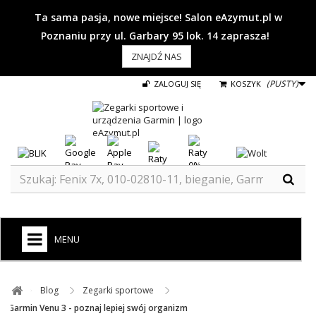
Ta sama pasja, nowe miejsce! Salon eAzymut.pl w
Poznaniu przy ul. Garbary 95 lok. 14 zaprasza!
ZNAJDŹ NAS
(PUSTY)
ZALOGUJ SIĘ
KOSZYK
MENU
+
GARMIN
Blog ​
Zegarki sportowe ​
ZEGARKI DO BIEGANIA
Garmin Venu 3 - poznaj lepiej swój organizm