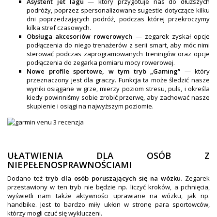
Asystent jet lagu
— który przygotuje nas do dłuższych
podróży, poprzez spersonalizowane sugestie dotyczące kilku
dni poprzedzających podróż, podczas której przekroczymy
kilka stref czasowych.
Obsługa akcesoriów rowerowych
— zegarek zyskał opcje
podłączenia do niego trenażerów z serii smart, aby móc nimi
sterować podczas zaprogramowanych treningów oraz opcje
podłączenia do zegarka pomiaru mocy rowerowej.
Nowe profile sportowe, w tym tryb „Gaming”
— który
przeznaczony jest dla graczy. Funkcja ta może śledzić nasze
wyniki osiągane w grze, mierzy poziom stresu, puls, i określa
kiedy powinniśmy sobie zrobić przerwę, aby zachować nasze
skupienie i osiągi na najwyższym poziomie.
UŁATWIENIA DLA OSÓB Z
NIEPEŁENOSPRAWNOŚCIAMI
Dodano też
tryb dla osób poruszających się na wózku
. Zegarek
przestawiony w ten tryb nie będzie np. liczyć kroków, a pchnięcia,
wyświetli nam także aktywności uprawiane na wózku, jak np.
handbike. Jest to bardzo miły ukłon w stronę para sportowców,
którzy mogli czuć się wykluczeni.