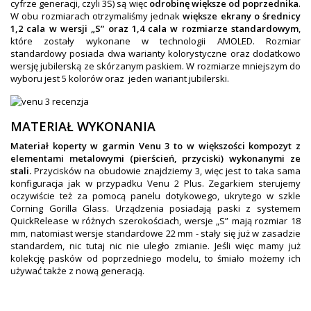
cyfrze generacji, czyli 3S) są więc
odrobinę większe od poprzednika
.
W obu rozmiarach otrzymaliśmy jednak
większe ekrany o średnicy
1,2 cala w wersji „S” oraz 1,4 cala w rozmiarze standardowym
,
które zostały wykonane w technologii AMOLED. Rozmiar
standardowy posiada dwa warianty kolorystyczne oraz dodatkowo
wersję jubilerską ze skórzanym paskiem. W rozmiarze mniejszym do
wyboru jest 5 kolorów oraz jeden wariant jubilerski.
MATERIAŁ WYKONANIA
Materiał koperty w garmin Venu 3 to w większości kompozyt z
elementami metalowymi (pierścień, przyciski) wykonanymi ze
stali.
Przycisków na obudowie znajdziemy 3, więc jest to taka sama
konfiguracja jak w przypadku Venu 2 Plus. Zegarkiem sterujemy
oczywiście też za pomocą panelu dotykowego, ukrytego w szkle
Corning Gorilla Glass. Urządzenia posiadają paski z systemem
QuickRelease w różnych szerokościach, wersje „S” mają rozmiar 18
mm, natomiast wersje standardowe 22 mm - stały się już w zasadzie
standardem, nic tutaj nic nie uległo zmianie. Jeśli więc mamy już
kolekcję pasków od poprzedniego modelu, to śmiało możemy ich
używać także z nową generacją.