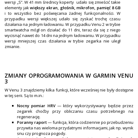
wersji „S”. W 41 mm średnicy koperty udało się zmieścić takie
elementy jak
większy ekran, głośnik, mikrofon, pamięć 8 GB
i to wszystko bez poświęcania żadnej funkcjonalności. W
przypadku wersji większej udało się zyskać trochę czasu
działania na jednym ładowaniu. W przypadku Venu 2 w trybie
smartwatcha mógł on działać do 11 dni, teraz da się z niego
wycisnąć nawet do 14 dni na jednym ładowaniu. W przypadku
wersji mniejszej czas działania w trybie zegarka nie uległ
zmianie.
ZMIANY OPROGRAMOWANIA W GARMIN VENU
3
W Venu 3 znajdziemy kilka funkcji, które wcześniej nie były dostępne
w tej serii. Są to m.in.:
Nocny pomiar HRV
— który wykorzystywany będzie przez
zegarek choćby przy obliczaniu czasu potrzebnego na
regenerację.
Poranny raport
— funkcja, która codziennie po przebudzeniu
przywita nas wieloma przydatnymi informacjami, jak np. wynik
snu czy prognoza pogody.