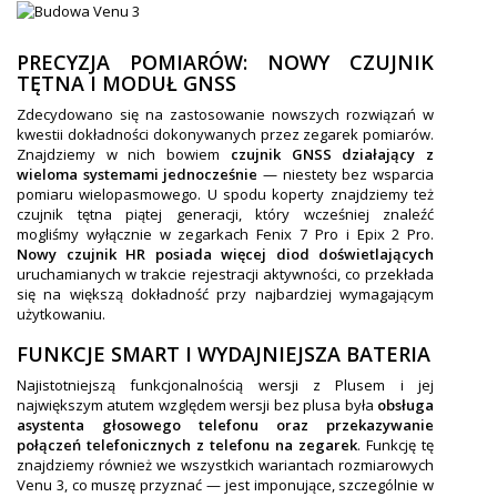
PRECYZJA POMIARÓW: NOWY CZUJNIK
TĘTNA I MODUŁ GNSS
Zdecydowano się na zastosowanie nowszych rozwiązań w
kwestii dokładności dokonywanych przez zegarek pomiarów.
Znajdziemy w nich bowiem
czujnik GNSS
działający z
wieloma systemami jednocześnie
— niestety bez wsparcia
pomiaru wielopasmowego. U spodu koperty znajdziemy też
czujnik tętna piątej generacji, który wcześniej znaleźć
mogliśmy wyłącznie w zegarkach Fenix 7 Pro i Epix 2 Pro.
Nowy czujnik HR posiada więcej diod doświetlających
uruchamianych w trakcie rejestracji aktywności, co przekłada
się na większą dokładność przy najbardziej wymagającym
użytkowaniu.
FUNKCJE SMART I WYDAJNIEJSZA BATERIA
Najistotniejszą funkcjonalnością wersji z Plusem i jej
największym atutem względem wersji bez plusa była
obsługa
asystenta głosowego telefonu oraz przekazywanie
połączeń telefonicznych z telefonu na zegarek
. Funkcję tę
znajdziemy również we wszystkich wariantach rozmiarowych
Venu 3, co muszę przyznać — jest imponujące, szczególnie w