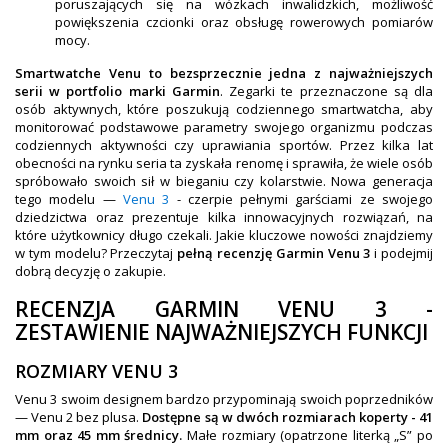
OBAKU DENMARK ZEGARKI
poruszających się na wózkach inwalidzkich, możliwość
powiększenia czcionki oraz obsługę rowerowych pomiarów
POLECANE PRODUKTY
mocy.
Smartwatche Venu to bezsprzecznie jedna z najważniejszych
+
PROMOCJE
serii w portfolio marki Garmin
. Zegarki te przeznaczone są dla
osób aktywnych, które poszukują codziennego smartwatcha, aby
+
OUTLET
monitorować podstawowe parametry swojego organizmu podczas
codziennych aktywności czy uprawiania sportów. Przez kilka lat
+
WYPRZEDAŻ
obecności na rynku seria ta zyskała renomę i sprawiła, że wiele osób
spróbowało swoich sił w bieganiu czy kolarstwie. Nowa generacja
tego modelu —
Venu 3
- czerpie pełnymi garściami ze swojego
dziedzictwa oraz prezentuje kilka innowacyjnych rozwiązań, na
które użytkownicy długo czekali. Jakie kluczowe nowości znajdziemy
w tym modelu? Przeczytaj
pełną recenzję Garmin Venu 3
i podejmij
dobrą decyzję o zakupie.
RECENZJA GARMIN VENU 3 -
ZESTAWIENIE NAJWAŻNIEJSZYCH FUNKCJI
ROZMIARY VENU 3
Venu 3 swoim designem bardzo przypominają swoich poprzedników
— Venu 2 bez plusa.
Dostępne są w dwóch rozmiarach koperty - 41
mm oraz 45 mm średnicy.
Małe rozmiary (opatrzone literką „S” po