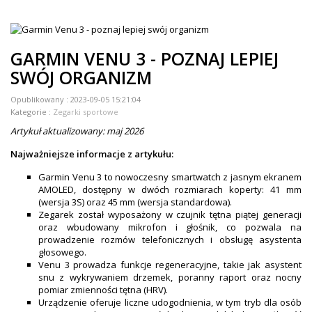
ZEGARKI DLA DZIECI GARMIN
+
TACX
GARMIN VENU 3 - POZNAJ LEPIEJ
ELITE
SWÓJ ORGANIZM
+
SUUNTO
Opublikowany :
2023-09-05 15:21:04
Kategorie :
Zegarki sportowe
+
POLAR
Artykuł aktualizowany: maj 2026
+
RAM MOUNTS
Najważniejsze informacje z artykułu:
+
COROS
Garmin Venu 3 to nowoczesny smartwatch z jasnym ekranem
AMOLED, dostępny w dwóch rozmiarach koperty: 41 mm
(wersja 3S) oraz 45 mm (wersja standardowa).
VOSTOK EUROPE ZEGARKI
Zegarek został wyposażony w czujnik tętna piątej generacji
oraz wbudowany mikrofon i głośnik, co pozwala na
VICTORINOX ZEGARKI
prowadzenie rozmów telefonicznych i obsługę asystenta
głosowego.
WENGER ZEGARKI
Venu 3 prowadza funkcje regeneracyjne, takie jak asystent
snu z wykrywaniem drzemek, poranny raport oraz nocny
ORIENT ZEGARKI
pomiar zmienności tętna (HRV).
Urządzenie oferuje liczne udogodnienia, w tym tryb dla osób