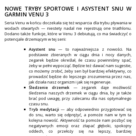
NOWE TRYBY SPORTOWE I ASYSTENT SNU W
GARMIN VENU 3
Seria Venu w końcu doczekała się też wsparcia dla trybu pływania w
wodach otwartych — niestety nadal nie rejestrują one triathlonu.
Dodano także funkcje, które w Venu 3 debiutują, co ma świadczyć o
potencjale drzemiącym w tej serii:
Asystent snu
— to najważniejsza z nowości. Na
podstawie zbieranych w ciągu dnia i nocy danych,
zegarek będzie określał, ile czasu powinniśmy spać,
żeby w pełni wypocząć. Będzie też dawać nam sugestie,
co możemy zrobić, żeby sen był bardziej efektywny, co
prowadzić będzie do lepszego zrozumienia przez nas,
jak działa nasz organizm i jak się regeneruje.
Śledzenie drzemek
— zegarek daje możliwość
śledzenia naszych drzemek w ciągu dnia, by je także
brać pod uwagę, przy zalecaniu dla nas optymalnego
czasu snu.
Tryb medytacji
— aby odpowiednio przygotować się
do snu, warto się odprężyć, a pomoże nam w tym ta
kolejna nowość. Aktywność ta pomoże nam pozbyć się
negatywnych emocji oraz złapać głęboki, spokojny
oddech, co przełoży się na lepszy, bardziej