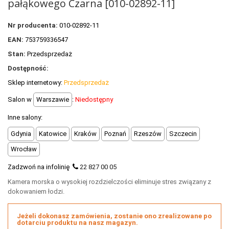
pałąkowego Czarna [010-02892-11]
+
OUTLET
+
WYPRZEDAŻ
Nr producenta:
010-02892-11
EAN:
753759336547
Stan:
Przedsprzedaż
Dostępność:
Sklep internetowy:
Przedsprzedaż
Salon w
Warszawie
:
Niedostępny
Inne salony:
Gdynia
Katowice
Kraków
Poznań
Rzeszów
Szczecin
Wrocław
Zadzwoń na infolinię
22 827 00 05
Kamera morska o wysokiej rozdzielczości eliminuje stres związany z
dokowaniem łodzi.
Jeżeli dokonasz zamówienia, zostanie ono zrealizowane po
dotarciu produktu na nasz magazyn.