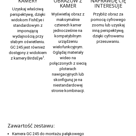
KAMERY
OBRAZÓW Z
NAPRAWDĘ CIĘ
KAMER
INTERESUJE
Uzyskaj właściwą
Wyświetlaj obraz z
Przybliż obraz za
perspektywę, dzięki
maksymalnie
pomocą cyfrowego
widokom FishEye i
czterech kamer
zoomu lub uzyskaj
standardowym z
jednocześnie na
inną perspektywę,
imponującą
kompatybilnym
dzięki cyfrowemu
wydajnością przy
urządzeniu
przesuwaniu.
słabym oświetleniu.
wielofunkcyjnym.
GC 245 jest również
Oglądaj materiały
dostępny z widokiem
1
wideo na
z kamery BirdsEye
.
połączonych z siecią
ploterach
nawigacyjnych lub
skonfiguruj je na
niestandardowej
stronie kombinacji.
Zawartość zestawu:
Kamera GC 245 do montażu pałąkowego