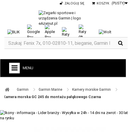
ZALOGUJ SIĘ
KOSZYK
(PUSTY)
MENU
+
GARMIN
Garmin ​
Garmin Marine ​
Kamery morskie Garmin ​
ZEGARKI DO BIEGANIA
Kamera morska GC 245 do montażu pałąkowego Czarna
ZEGARKI DLA DZIECI GARMIN
+
TACX
ELITE