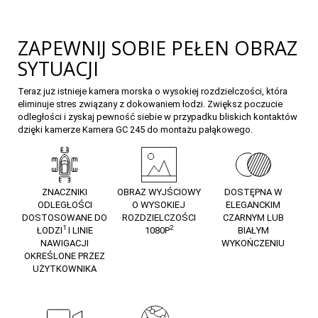
ZAPEWNIJ SOBIE PEŁEN OBRAZ
SYTUACJI
Teraz już istnieje kamera morska o wysokiej rozdzielczości, która
eliminuje stres związany z dokowaniem łodzi. Zwiększ poczucie
odległości i zyskaj pewność siebie w przypadku bliskich kontaktów
dzięki kamerze Kamera GC 245 do montażu pałąkowego.
ZNACZNIKI
OBRAZ WYJŚCIOWY
DOSTĘPNA W
ODLEGŁOŚCI
O WYSOKIEJ
ELEGANCKIM
DOSTOSOWANE DO
ROZDZIELCZOŚCI
CZARNYM LUB
1
2
ŁODZI
I LINIE
1080P
BIAŁYM
NAWIGACJI
WYKOŃCZENIU
OKREŚLONE PRZEZ
UŻYTKOWNIKA