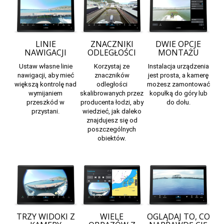
LINIE
ZNACZNIKI
DWIE OPCJE
NAWIGACJI
ODLEGŁOŚCI
MONTAŻU
Ustaw własne linie
Korzystaj ze
Instalacja urządzenia
nawigacji, aby mieć
znaczników
jest prosta, a kamerę
większą kontrolę nad
odległości
możesz zamontować
wymijaniem
skalibrowanych przez
kopułką do góry lub
przeszkód w
producenta łodzi, aby
do dołu.
przystani.
wiedzieć, jak daleko
znajdujesz się od
poszczególnych
obiektów.
TRZY WIDOKI Z
WIELE
OGLĄDAJ TO, CO