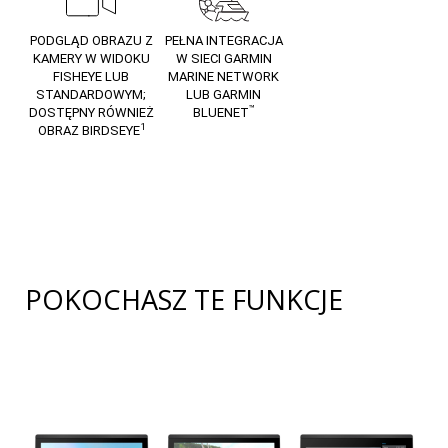
PODGLĄD OBRAZU Z
PEŁNA INTEGRACJA
KAMERY W WIDOKU
W SIECI GARMIN
FISHEYE LUB
MARINE NETWORK
STANDARDOWYM;
LUB GARMIN
™
DOSTĘPNY RÓWNIEŻ
BLUENET
1
OBRAZ BIRDSEYE
POKOCHASZ TE FUNKCJE