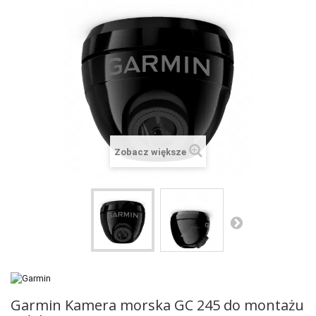
+
SUUNTO
+
POLAR
+
RAM MOUNTS
+
COROS
VOSTOK EUROPE ZEGARKI
Zobacz większe
VICTORINOX ZEGARKI
WENGER ZEGARKI
ORIENT ZEGARKI
OBAKU DENMARK ZEGARKI
POLECANE PRODUKTY
+
PROMOCJE
Garmin Kamera morska GC 245 do montażu