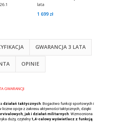
26.1
lata
2026.1 - Gwarancj
1 699 zł
1 799 zł
CYFIKACJA
GWARANCJA 3 LATA
NTA
OPINIE
ia
działań taktycznych
. Bogactwo funkcji sportowych i
 liczne opcje z zakresu aktywności taktycznych, dzięki
urvivalowych
,
jak i działań militarnych
. Wzmocniona
yka duży, czytelny
1,4-calowy
wyświetlacz z funkcją