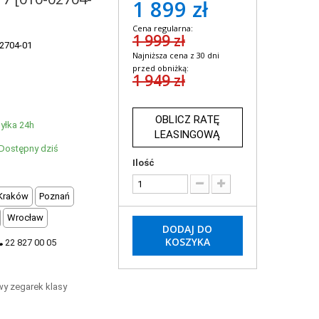
1 899 zł
Cena regularna:
1 999 zł
2704-01
Najniższa cena z 30 dni
przed obniżką:
1 949 zł
OBLICZ RATĘ
yłka 24h
LEASINGOWĄ
Dostępny dziś
Ilość
Kraków
Poznań
Wrocław
DODAJ DO
KOSZYKA
22 827 00 05
wy zegarek klasy