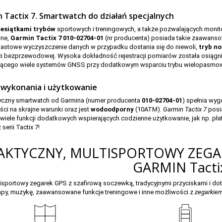
 Tactix 7. Smartwatch do działań specjalnych
34
iesiątkami trybów
sportowych i treningowych, a także pozwalających moni
jne,
Garmin Tactix 7 010-02704-01
(nr producenta) posiada takie zaawanso
astowe wyczyszczenie danych w przypadku dostania się do niewoli,
tryb n
i bezprzewodowej. Wysoka dokładność rejestracji pomiarów została osiągn
jącego wiele systemów GNSS przy dodatkowym wsparciu trybu wielopasmo
 wykonania i użytkowanie
yczny smartwatch od Garmina (numer producenta
010-02704-01
) spełnia wy
ci na skrajne warunki oraz jest
wodoodporny
(10ATM).
Garmin Tactix 7
posi
wiele funkcji dodatkowych wspierających codzienne użytkowanie, jak np. pła
 serii
Tactix 7
!
AKTYCZNY, MULTISPORTOWY ZEGA
GARMIN Tacti
isportowy zegarek GPS z szafirową soczewką, tradycyjnymi przyciskami i do
py, muzykę, zaawansowane funkcje treningowe i inne możliwości z
zegarkiem