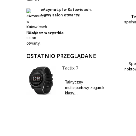
eAzymut.pl w Katowicach.
Nowy salon otwarty!
Tr
spełni
Zobacz wszystkie
OSTATNIO PRZEGLĄDANE
Spec
Tactix 7
nokto
Taktyczny
multisportowy zegarek
klasy...