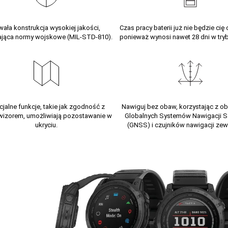
wała konstrukcja wysokiej jakości,
Czas pracy baterii już nie będzie cię
ająca normy wojskowe (MIL-STD-810).
ponieważ wynosi nawet 28 dni w tryb
jalne funkcje, takie jak zgodność z
Nawiguj bez obaw, korzystając z ob
wizorem, umożliwiają pozostawanie w
Globalnych Systemów Nawigacji Sat
ukryciu.
(GNSS) i czujników nawigacji zew