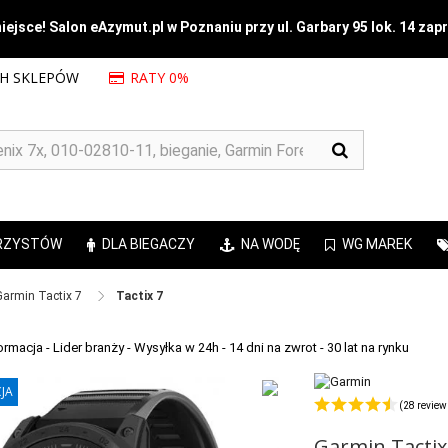
ejsce! Salon eAzymut.pl w Poznaniu przy ul. Garbary 95 lok. 14 zap
CH SKLEPÓW
RATY 0%
RZYSTÓW
DLA BIEGACZY
NA WODĘ
WG MAREK
Garmin Tactix 7 ​
Tactix 7
JA
JA
(28 review
Garmin Tactix