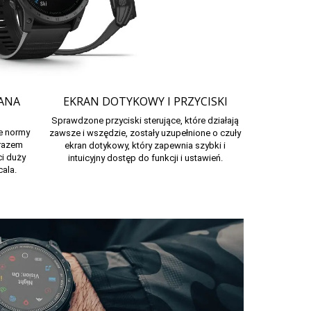
ANA
EKRAN DOTYKOWY I PRZYCISKI
Sprawdzone przyciski sterujące, które działają
e normy
zawsze i wszędzie, zostały uzupełnione o czuły
arazem
ekran dotykowy, który zapewnia szybki i
ci duży
intuicyjny dostęp do funkcji i ustawień.
cala.