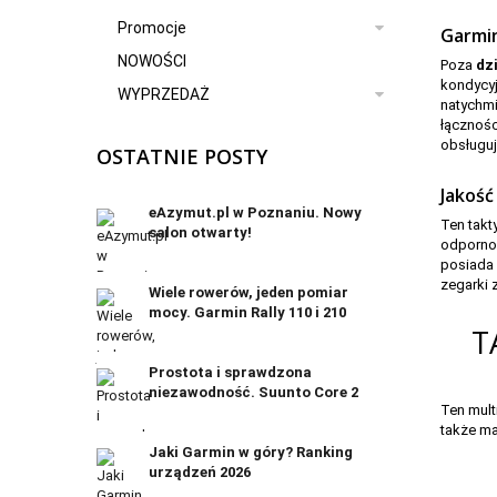
Promocje
Garmin
NOWOŚCI
136
Poza
dz
kondycy
WYPRZEDAŻ
natychmi
łącznośc
obsługu
OSTATNIE POSTY
Jakość
eAzymut.pl w Poznaniu. Nowy
Ten takt
salon otwarty!
odpornoś
posiada 
zegarki z
Wiele rowerów, jeden pomiar
mocy. Garmin Rally 110 i 210
T
Prostota i sprawdzona
niezawodność. Suunto Core 2
Ten mult
także ma
Jaki Garmin w góry? Ranking
urządzeń 2026