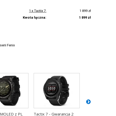
1 x Tactix 7:
1 899 zł
Kwota łączna:
1 899 zł
erii Fenix
 AMOLED z PL
Tactix 7 - Gwarancja 2
Tactix 7 z PL T