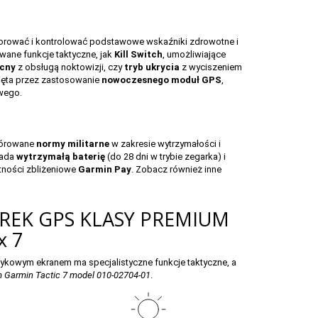
torować i kontrolować podstawowe wskaźniki zdrowotne i
wane funkcje taktyczne, jak
Kill Switch
, umożliwiające
ocny
z obsługą noktowizji, czy
tryb ukrycia
z wyciszeniem
ięta przez zastosowanie
nowoczesnego moduł GPS
,
wego.
górowane
normy militarne
w zakresie wytrzymałości i
ada
wytrzymałą baterię
(do 28 dni w trybie zegarka) i
tności zbliżeniowe
Garmin Pay
. Zobacz również inne
REK GPS KLASY PREMIUM
x 7
tykowym ekranem ma specjalistyczne funkcje taktyczne, a
 Garmin Tactic 7 model 010-02704-01
.