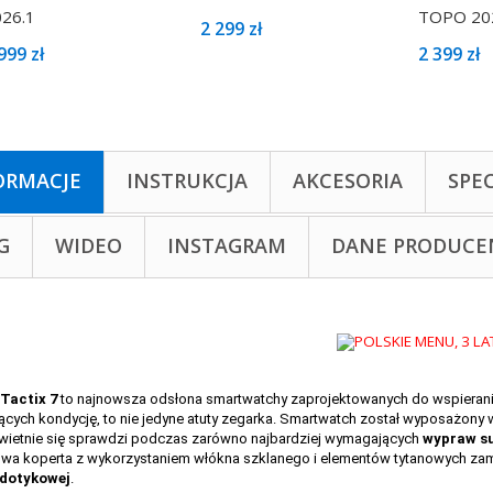
26.1
TOPO 20
2 299 zł
999 zł
2 399 zł
ORMACJE
INSTRUKCJA
AKCESORIA
SPE
G
WIDEO
INSTAGRAM
DANE PRODUCE
Tactix 7
to najnowsza odsłona smartwatchy zaprojektowanych do wspieran
ących kondycję, to nie jedyne atuty zegarka. Smartwatch został wyposażony w
wietnie się sprawdzi podczas zarówno najbardziej wymagających
wypraw s
wa koperta z wykorzystaniem włókna szklanego i elementów tytanowych zam
 dotykowej
.