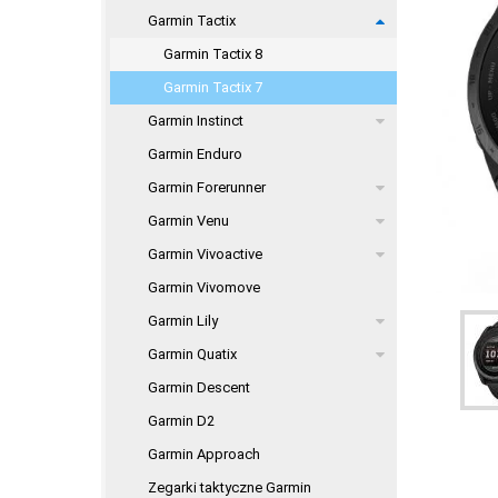
Garmin Tactix
Garmin Tactix 8
Garmin Tactix 7
Garmin Instinct
Garmin Enduro
Garmin Forerunner
Garmin Venu
Garmin Vivoactive
Garmin Vivomove
Garmin Lily
Garmin Quatix
Garmin Descent
Garmin D2
Garmin Approach
Zegarki taktyczne Garmin