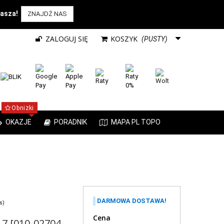
rasza!
ZNAJDŹ NAS
ZALOGUJ SIĘ
KOSZYK
(PUSTY)
Obniżki
OKAZJE
PORADNIK
MAPA PL TOPO
DARMOWA DOSTAWA!
s)
Cena
 7 [010-02704-