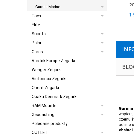
20
Garmin Marine
1 
Tacx
Elite
Suunto
Polar
INF
Coros
Vostok Europe Zegarki
BLO
Wenger Zegarki
Victorinox Zegarki
Orient Zegarki
Obaku Denmark Zegarki
RAM Mounts
Garmin 
wspieraj
Geocaching
czemu ś
Polecane produkty
polimero
obsługi
OUTLET