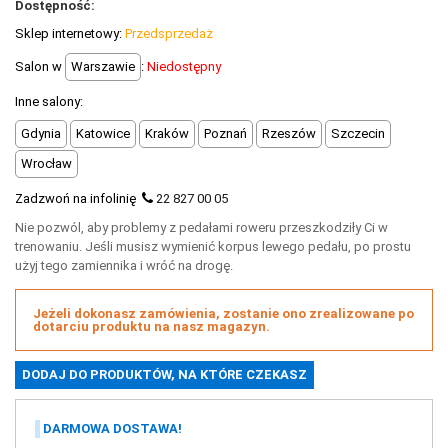
Dostępność:
+
OUTLET
Sklep internetowy:
Przedsprzedaż
+
WYPRZEDAŻ
Salon w
Warszawie
:
Niedostępny
Inne salony:
Gdynia
Katowice
Kraków
Poznań
Rzeszów
Szczecin
Wrocław
Zadzwoń na infolinię
22 827 00 05
Nie pozwól, aby problemy z pedałami roweru przeszkodziły Ci w
trenowaniu. Jeśli musisz wymienić korpus lewego pedału, po prostu
użyj tego zamiennika i wróć na drogę.
Jeżeli dokonasz zamówienia, zostanie ono zrealizowane po
dotarciu produktu na nasz magazyn.
DARMOWA DOSTAWA!