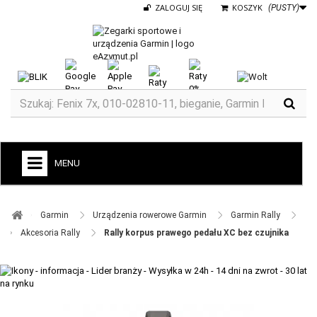
ZALOGUJ SIĘ
KOSZYK
(PUSTY)
MENU
+
GARMIN
Garmin ​
Urządzenia rowerowe Garmin ​
Garmin Rally ​
ZEGARKI DO BIEGANIA
Akcesoria Rally ​
Rally korpus prawego pedału XC bez czujnika
ZEGARKI DLA DZIECI GARMIN
+
TACX
ELITE