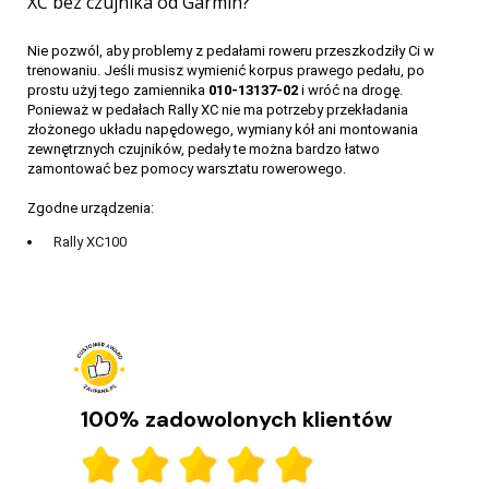
XC bez czujnika od Garmin?
Nie pozwól, aby problemy z pedałami roweru przeszkodziły Ci w
trenowaniu. Jeśli musisz wymienić korpus prawego pedału, po
prostu użyj tego zamiennika
010-13137-02
i wróć na drogę.
Ponieważ w pedałach Rally XC nie ma potrzeby przekładania
złożonego układu napędowego, wymiany kół ani montowania
zewnętrznych czujników, pedały te można bardzo łatwo
zamontować bez pomocy warsztatu rowerowego.
Zgodne urządzenia:
Rally XC100
Wiele rowerów, jeden pomiar mocy. Garmin Rally
110 i 210
Garmin Rally 110 i 210 to pedały z miernikiem mocy. Poznaj ich
najważniejsze funkcje, różnice i wybierz model dla siebie.
100% zadowolonych klientów
CZYTAJ DALEJ