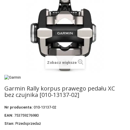
+
SUUNTO
+
POLAR
+
RAM MOUNTS
+
COROS
VOSTOK EUROPE ZEGARKI
Zobacz większe
VICTORINOX ZEGARKI
WENGER ZEGARKI
Garmin Rally korpus prawego pedału XC
ORIENT ZEGARKI
bez czujnika [010-13137-02]
OBAKU DENMARK ZEGARKI
Nr producenta:
010-13137-02
POLECANE PRODUKTY
EAN:
753759276980
+
PROMOCJE
Stan:
Przedsprzedaż