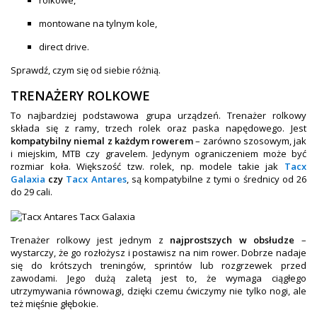
OBAKU DENMARK ZEGARKI
rolkowe,
montowane na tylnym kole,
POLECANE PRODUKTY
direct drive.
+
PROMOCJE
Sprawdź, czym się od siebie różnią.
+
OUTLET
TRENAŻERY ROLKOWE
+
WYPRZEDAŻ
To najbardziej podstawowa grupa urządzeń. Trenażer rolkowy
składa się z ramy, trzech rolek oraz paska napędowego. Jest
kompatybilny niemal z każdym rowerem
– zarówno szosowym, jak
i miejskim, MTB czy gravelem. Jedynym ograniczeniem może być
rozmiar koła. Większość tzw. rolek, np. modele takie jak
Tacx
Galaxia
czy
Tacx Antares
, są kompatybilne z tymi o średnicy od 26
do 29 cali.
Trenażer rolkowy jest jednym z
najprostszych w obsłudze
–
wystarczy, że go rozłożysz i postawisz na nim rower. Dobrze nadaje
się do krótszych treningów, sprintów lub rozgrzewek przed
zawodami. Jego dużą zaletą jest to, że wymaga ciągłego
utrzymywania równowagi, dzięki czemu ćwiczymy nie tylko nogi, ale
też mięśnie głębokie.