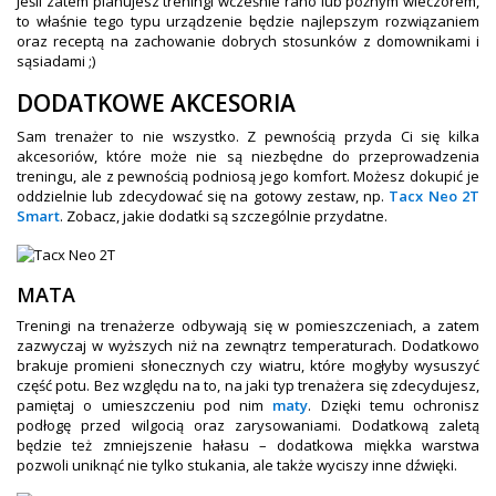
Jeśli zatem planujesz treningi wcześnie rano lub późnym wieczorem,
to właśnie tego typu urządzenie będzie najlepszym rozwiązaniem
oraz receptą na zachowanie dobrych stosunków z domownikami i
sąsiadami ;)
DODATKOWE AKCESORIA
Sam trenażer to nie wszystko. Z pewnością przyda Ci się kilka
akcesoriów, które może nie są niezbędne do przeprowadzenia
treningu, ale z pewnością podniosą jego komfort. Możesz dokupić je
oddzielnie lub zdecydować się na gotowy zestaw, np.
Tacx Neo 2T
Smart
. Zobacz, jakie dodatki są szczególnie przydatne.
MATA
Treningi na trenażerze odbywają się w pomieszczeniach, a zatem
zazwyczaj w wyższych niż na zewnątrz temperaturach. Dodatkowo
brakuje promieni słonecznych czy wiatru, które mogłyby wysuszyć
część potu. Bez względu na to, na jaki typ trenażera się zdecydujesz,
pamiętaj o umieszczeniu pod nim
maty
. Dzięki temu ochronisz
podłogę przed wilgocią oraz zarysowaniami. Dodatkową zaletą
będzie też zmniejszenie hałasu – dodatkowa miękka warstwa
pozwoli uniknąć nie tylko stukania, ale także wyciszy inne dźwięki.