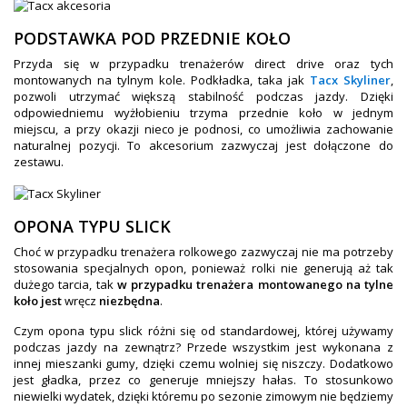
PODSTAWKA POD PRZEDNIE KOŁO
Przyda się w przypadku trenażerów direct drive oraz tych
montowanych na tylnym kole. Podkładka, taka jak
Tacx Skyliner
,
pozwoli utrzymać większą stabilność podczas jazdy. Dzięki
odpowiedniemu wyżłobieniu trzyma przednie koło w jednym
miejscu, a przy okazji nieco je podnosi, co umożliwia zachowanie
naturalnej pozycji. To akcesorium zazwyczaj jest dołączone do
zestawu.
OPONA TYPU SLICK
Choć w przypadku trenażera rolkowego zazwyczaj nie ma potrzeby
stosowania specjalnych opon, ponieważ rolki nie generują aż tak
dużego tarcia, tak
w przypadku trenażera montowanego na tylne
koło jest
wręcz
niezbędna
.
Czym opona typu slick różni się od standardowej, której używamy
podczas jazdy na zewnątrz? Przede wszystkim jest wykonana z
innej mieszanki gumy, dzięki czemu wolniej się niszczy. Dodatkowo
jest gładka, przez co generuje mniejszy hałas. To stosunkowo
niewielki wydatek, dzięki któremu po sezonie zimowym nie będziemy