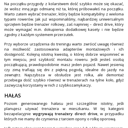
Na początku przygody z kolarstwem dość szybko może się okazać,
że wolisz inną jego odmianę niż ta, której próbowałeś na początku.
Warto zatem wybrać trenażer, który będzie kompatybilny z wieloma
typami rowerów. Jak już wspominaliśmy, najbardziej uniwersalnym
sprzętem będzie trenażer rolkowy, zaś najmniej – direct drive, który
może wymagać m.in. dokupienia dodatkowej kasety i nie będzie
zgodny z każdym systemem przerzutek.
Przy wyborze urządzenia do treningu warto zwrócić uwagę również
na możliwość zastosowania adapterów montażowych i ich
dostępność. Kolejną istotną kwestią, o której dobrze wspomnieć w
tym miejscu, jest szybkość montażu roweru. Jeśli jesteś osobą
początkującą, prawdopodobnie masz jeden pojazd. Nawet jesienią
czy zimą trafiają się dni z piękną pogodą, idealne do jazdy na
zewnątrz. Najszybsza w obsłudze jest rolka, ale demontaż
przebiega dość szybko również w trenażerach na tylne koło, gdyż
zazwyczaj korzystamy w nich z szybkozamykaczy.
HAŁAS
Poziom generowanego hałasu jest szczególnie istotny, jeśli
planujesz używać trenażera w mieszkaniu. W tej kategorii
bezapelacyjnie
wygrywają trenażery direct drive
, w przypadku
których nie mamy do czynienia z tarciem opony o rolkę oporową.