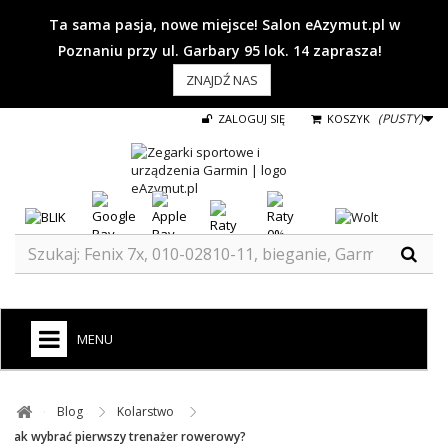
Ta sama pasja, nowe miejsce! Salon eAzymut.pl w
Poznaniu przy ul. Garbary 95 lok. 14 zaprasza!
ZNAJDŹ NAS
(PUSTY)
ZALOGUJ SIĘ
KOSZYK
MENU
+
GARMIN
Blog ​
Kolarstwo ​
ZEGARKI DO BIEGANIA
Jak wybrać pierwszy trenażer rowerowy?