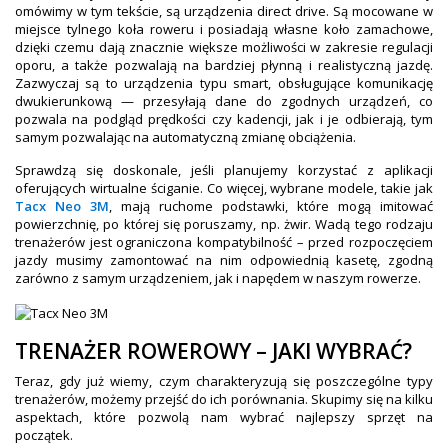
omówimy w tym tekście, są urządzenia direct drive. Są mocowane w
miejsce tylnego koła roweru i posiadają własne koło zamachowe,
dzięki czemu dają znacznie większe możliwości w zakresie regulacji
oporu, a także pozwalają na bardziej płynną i realistyczną jazdę.
Zazwyczaj są to urządzenia typu smart, obsługujące komunikację
dwukierunkową — przesyłają dane do zgodnych urządzeń, co
pozwala na podgląd prędkości czy kadencji, jak i je odbierają, tym
samym pozwalając na automatyczną zmianę obciążenia.
Sprawdzą się doskonale, jeśli planujemy korzystać z aplikacji
oferujących wirtualne ściganie. Co więcej, wybrane modele, takie jak
Tacx Neo 3M
, mają ruchome podstawki, które mogą imitować
powierzchnię, po której się poruszamy, np. żwir. Wadą tego rodzaju
trenażerów jest ograniczona kompatybilność – przed rozpoczęciem
jazdy musimy zamontować na nim odpowiednią kasetę, zgodną
zarówno z samym urządzeniem, jak i napędem w naszym rowerze.
TRENAŻER ROWEROWY – JAKI WYBRAĆ?
Teraz, gdy już wiemy, czym charakteryzują się poszczególne typy
trenażerów, możemy przejść do ich porównania. Skupimy się na kilku
aspektach, które pozwolą nam wybrać najlepszy sprzęt na
początek.