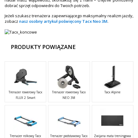
nadal masz wątpliwości, skontaktuj się z nami – chętnie pomożemy
dobrać sprzęt odpowiedni do Twoich potrzeb.
Jeżeli szukasz trenażera zapewniającego maksymalny realizm jazdy,
zobacz
nasz osobny artykuł poświęcony Tacx Neo 3M
.
PRODUKTY POWIĄZANE
Trenażer rowerowy Tacx
Trenażer rowerowy Tacx
Tacx Alpine
FLUX 2 Smart
NEO 3M
Trenażer rolkowy Tacx
Trenażer podstawowy Tacx
Zwijana mata treningowa