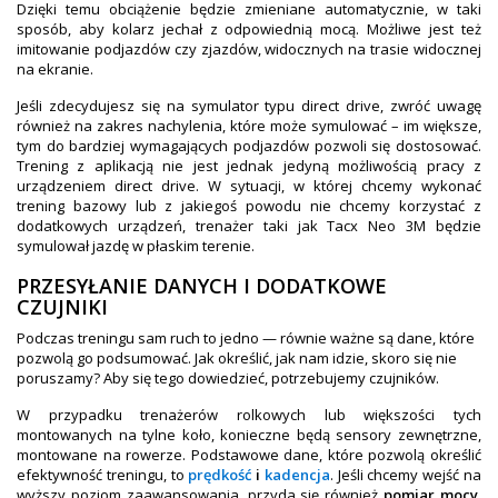
Dzięki temu obciążenie będzie zmieniane automatycznie, w taki
sposób, aby kolarz jechał z odpowiednią mocą. Możliwe jest też
imitowanie podjazdów czy zjazdów, widocznych na trasie widocznej
na ekranie.
Jeśli zdecydujesz się na symulator typu direct drive, zwróć uwagę
również na zakres nachylenia, które może symulować – im większe,
tym do bardziej wymagających podjazdów pozwoli się dostosować.
Trening z aplikacją nie jest jednak jedyną możliwością pracy z
urządzeniem direct drive. W sytuacji, w której chcemy wykonać
trening bazowy lub z jakiegoś powodu nie chcemy korzystać z
dodatkowych urządzeń, trenażer taki jak Tacx Neo 3M będzie
symulował jazdę w płaskim terenie.
PRZESYŁANIE DANYCH I DODATKOWE
CZUJNIKI
Podczas treningu sam ruch to jedno — równie ważne są dane, które
pozwolą go podsumować. Jak określić, jak nam idzie, skoro się nie
poruszamy? Aby się tego dowiedzieć, potrzebujemy czujników.
W przypadku trenażerów rolkowych lub większości tych
montowanych na tylne koło, konieczne będą sensory zewnętrzne,
montowane na rowerze. Podstawowe dane, które pozwolą określić
efektywność treningu, to
prędkość
i
kadencja
. Jeśli chcemy wejść na
wyższy poziom zaawansowania, przyda się również
pomiar mocy
.