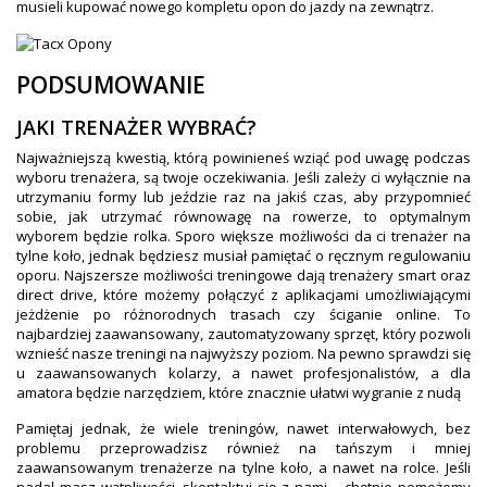
musieli kupować nowego kompletu opon do jazdy na zewnątrz.
PODSUMOWANIE
JAKI TRENAŻER WYBRAĆ?
Najważniejszą kwestią, którą powinieneś wziąć pod uwagę podczas
wyboru trenażera, są twoje oczekiwania. Jeśli zależy ci wyłącznie na
utrzymaniu formy lub jeździe raz na jakiś czas, aby przypomnieć
sobie, jak utrzymać równowagę na rowerze, to optymalnym
wyborem będzie rolka. Sporo większe możliwości da ci trenażer na
tylne koło, jednak będziesz musiał pamiętać o ręcznym regulowaniu
oporu. Najszersze możliwości treningowe dają trenażery smart oraz
direct drive, które możemy połączyć z aplikacjami umożliwiającymi
jeżdżenie po różnorodnych trasach czy ściganie online. To
najbardziej zaawansowany, zautomatyzowany sprzęt, który pozwoli
wznieść nasze treningi na najwyższy poziom. Na pewno sprawdzi się
u zaawansowanych kolarzy, a nawet profesjonalistów, a dla
amatora będzie narzędziem, które znacznie ułatwi wygranie z nudą
Pamiętaj jednak, że wiele treningów, nawet interwałowych, bez
problemu przeprowadzisz również na tańszym i mniej
zaawansowanym trenażerze na tylne koło, a nawet na rolce. Jeśli