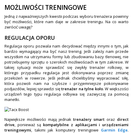
MOŻLIWOŚCI TRENINGOWE
Jedną z najważniejszych kwestii podczas wyboru trenażera powinny
być możliwości, które nam daje w zakresie treningu. Na co warto
zwrócić uwagę?
REGULACJA OPORU
Regulacja oporu pozwala nam decydować między innymi o tym, jak
bardzo wymagający ma być nasz trening. Jeśli zależy nam przede
wszystkim na utrzymaniu formy lub zbudowaniu bazy tlenowej, nie
potrzebujemy sprzętu o szerokich możliwościach w tym zakresie. W
takiej sytuacji może sprawdzić się zwykły trenażer rolkowy, w
którego przypadku regulacja jest dokonywana poprzez zmianę
przełożeń w rowerze. Jeśli jednak chcielibyśmy wypracować siłę,
która pozwoli nam na szybsze i przyjemniejsze pokonywanie
podjazdów, lepiej sprawdzi się
trenażer na tylne koło
. W większości
urządzeń tego typu regulacja odbywa się zazwyczaj za pomocą
manetki.
Największe możliwości mają jednak
trenażery smart
oraz
direct
drive
, ponieważ są
kompatybilne z aplikacjami i urządzeniami
treningowymi
, takimi jak komputery treningowe
Garmin Edge
.