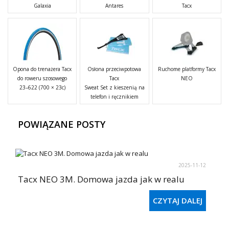
Galaxia
Antares
Tacx
Opona do trenażera Tacx
Osłona przeciwpotowa
Ruchome platformy Tacx
do roweru szosowego
Tacx
NEO
23–622 (700 × 23c)
Sweat Set z kieszenią na
telefon i ręcznikiem
POWIĄZANE POSTY
2025-11-12
Tacx NEO 3M. Domowa jazda jak w realu
CZYTAJ DALEJ