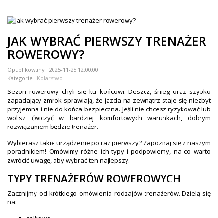
ZEGARKI DLA DZIECI GARMIN
+
TACX
JAK WYBRAĆ PIERWSZY TRENAŻER
ELITE
ROWEROWY?
+
SUUNTO
Opublikowany :
2025-11-25 12:00:00
Kategorie :
Kolarstwo
+
POLAR
Sezon rowerowy chyli się ku końcowi. Deszcz, śnieg oraz szybko
zapadający zmrok sprawiają, że jazda na zewnątrz staje się niezbyt
+
RAM MOUNTS
przyjemna i nie do końca bezpieczna. Jeśli nie chcesz ryzykować lub
wolisz ćwiczyć w bardziej komfortowych warunkach, dobrym
+
COROS
rozwiązaniem będzie trenażer.
VOSTOK EUROPE ZEGARKI
Wybierasz takie urządzenie po raz pierwszy? Zapoznaj się z naszym
poradnikiem! Omówimy różne ich typy i podpowiemy, na co warto
zwrócić uwagę, aby wybrać ten najlepszy.
VICTORINOX ZEGARKI
TYPY TRENAŻERÓW ROWEROWYCH
WENGER ZEGARKI
Zacznijmy od krótkiego omówienia rodzajów trenażerów. Dzielą się
ORIENT ZEGARKI
na: