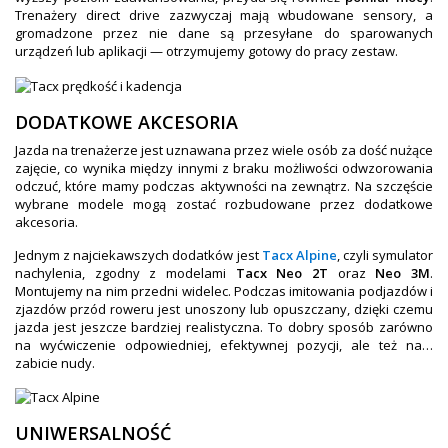
Trenażery direct drive zazwyczaj mają wbudowane sensory, a
gromadzone przez nie dane są przesyłane do sparowanych
urządzeń lub aplikacji — otrzymujemy gotowy do pracy zestaw.
DODATKOWE AKCESORIA
Jazda na trenażerze jest uznawana przez wiele osób za dość nużące
zajęcie, co wynika między innymi z braku możliwości odwzorowania
odczuć, które mamy podczas aktywności na zewnątrz. Na szczęście
wybrane modele mogą zostać rozbudowane przez dodatkowe
akcesoria.
Jednym z najciekawszych dodatków jest
Tacx Alpine
, czyli symulator
nachylenia, zgodny z modelami
Tacx Neo 2T
oraz
Neo 3M
.
Montujemy na nim przedni widelec. Podczas imitowania podjazdów i
zjazdów przód roweru jest unoszony lub opuszczany, dzięki czemu
jazda jest jeszcze bardziej realistyczna. To dobry sposób zarówno
na wyćwiczenie odpowiedniej, efektywnej pozycji, ale też na…
zabicie nudy.
UNIWERSALNOŚĆ