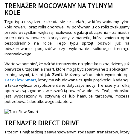
TRENAŻER MOCOWANY NA TYLNYM
KOLE
Tego typu urządzenie składa się ze stelażu, w który wpinamy tylne
koło roweru, oraz rolki oporowej. W porównaniu do rolki zyskujemy
przede wszystkim większą możliwość regulacji obciążenia – zamiast z
przerzutek w rowerze korzystamy z manetki, która zmienia opór
bezpośrednio na rolce. Tego typu sprzęt pozwoli już na
odwzorowanie podjazdów czy wykonanie solidnego treningu
interwałowego.
Warto wspomnieć, że wśród trenażerów na tylne koło znajdziemy już
pierwsze urządzenia smart, które mogą być sparowane z aplikacjami
treningowymi, takimi jak
Zwift
. Możemy wśród nich wymienić np.
Tacx Flow Smart
, który ma wbudowane czujniki prędkości i kadencji,
a także wylicza przybliżone dane dotyczące mocy. Trenażery z rolką
oporową są zgodne z większością rowerów, ale jeśli Twój jednoślad
jest wyposażony w sztywną oś lub hamulce tarczowe, możesz
potrzebować dodatkowego adaptera.
TRENAŻER DIRECT DRIVE
Trzecim i najbardziej zaawansowanym rodzajem trenażerów, który