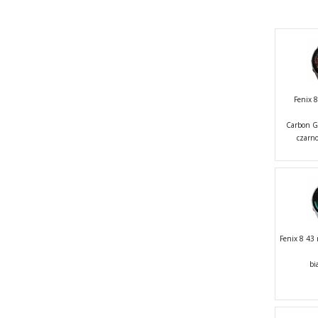
Fenix
Carbon G
czarn
Fenix 8 4
bi