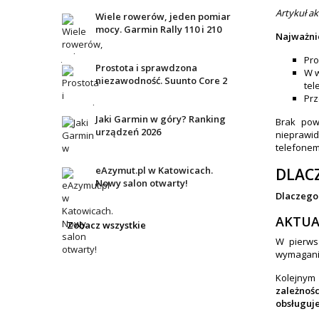
Artykuł a
Wiele rowerów, jeden pomiar
mocy. Garmin Rally 110 i 210
Najważnie
Pro
Prostota i sprawdzona
W w
niezawodność. Suunto Core 2
tel
Prz
Jaki Garmin w góry? Ranking
Brak pow
urządzeń 2026
nieprawi
telefonem
eAzymut.pl w Katowicach.
DLAC
Nowy salon otwarty!
Dlaczego 
AKTUA
Zobacz wszystkie
W pierws
wymagania
Kolejnym 
zależnośc
obsługuje