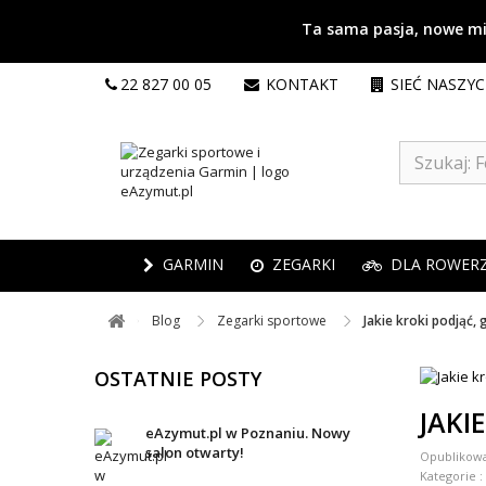
Ta sama pasja, nowe mie
22 827 00 05
KONTAKT
SIEĆ NASZY
GARMIN
ZEGARKI
DLA ROWER
Blog ​
Zegarki sportowe ​
Jakie kroki podjąć,
OSTATNIE POSTY
JAKI
eAzymut.pl w Poznaniu. Nowy
salon otwarty!
Opublikow
Kategorie :