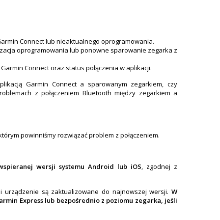
i Garmin Connect lub nieaktualnego oprogramowania.
izacja oprogramowania lub ponowne sparowanie zegarka z
Garmin Connect oraz status połączenia w aplikacji.
aplikacją Garmin Connect a sparowanym zegarkiem, czy
problemach z połączeniem Bluetooth między zegarkiem a
i którym powinniśmy rozwiązać problem z połączeniem.
 wspieranej wersji systemu Android lub iOS
, zgodnej z
k i urządzenie są zaktualizowane do najnowszej wersji.
W
rmin Express lub bezpośrednio z poziomu zegarka, jeśli