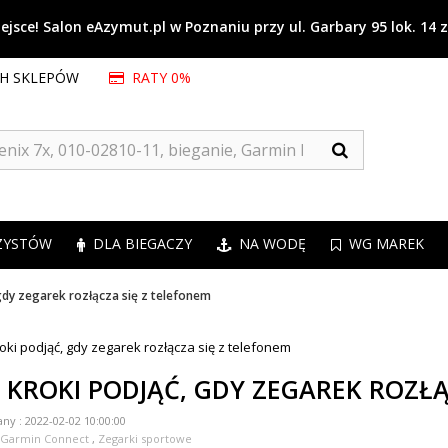
jsce! Salon eAzymut.pl w Poznaniu przy ul. Garbary 95 lok. 14 
CH SKLEPÓW
RATY 0%
ZYSTÓW
DLA BIEGACZY
NA WODĘ
WG MAREK
 gdy zegarek rozłącza się z telefonem
E KROKI PODJĄĆ, GDY ZEGAREK ROZŁ
any :
2022-02-02 10:00:00
Garmin Connect
,
Zegarki sportowe