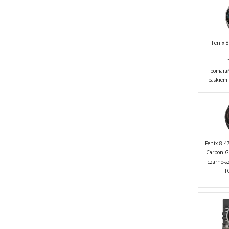
Fenix
pomarań
paskiem
Fenix 8 4
Carbon G
czarno-s
T