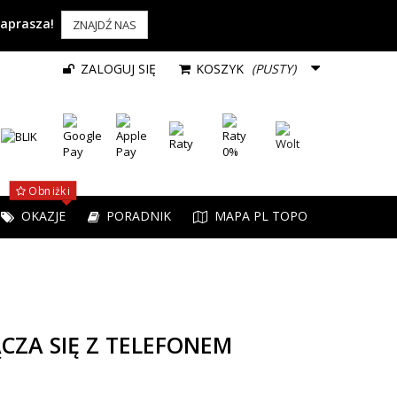
zaprasza!
ZNAJDŹ NAS
ZALOGUJ SIĘ
KOSZYK
(PUSTY)
Obniżki
OKAZJE
PORADNIK
MAPA PL TOPO
ĄCZA SIĘ Z TELEFONEM