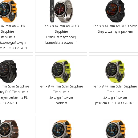
 8 47 mm AMOLED
Fenix 8 47 mm AMOLED
Fenix 8 47 mm AMOLED Slate
Sapphire
Sapphire
Grey z czarnym paskiem
Titanium z
Titanium z tytanową
czowo-grafitowym
bransoletą z otworami
 z PL TOPO 2026.1
7 mm Solar Sapphire
Fenix 8 47 mm Solar Sapphire
Fenix 8 47 mm Solar Sapphire
rey DLC Titanium z
Titanium z
Titanium z
zarym paskiem z PL
żółto-grafitowym
żółto-grafitowym
OPO 2026.1
paskiem
paskiem z PL TOPO 2026.1