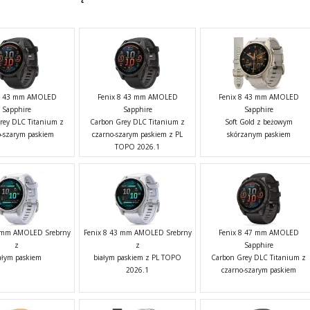
 8 43 mm AMOLED
Fenix 8 43 mm AMOLED
Fenix 8 43 mm AMOLED
Sapphire
Sapphire
Sapphire
rey DLC Titanium z
Carbon Grey DLC Titanium z
Soft Gold z beżowym
o-szarym paskiem
czarno-szarym paskiem z PL
skórzanym paskiem
TOPO 2026.1
3 mm AMOLED Srebrny
Fenix 8 43 mm AMOLED Srebrny
Fenix 8 47 mm AMOLED
z
z
Sapphire
ałym paskiem
białym paskiem z PL TOPO
Carbon Grey DLC Titanium z
2026.1
czarno-szarym paskiem