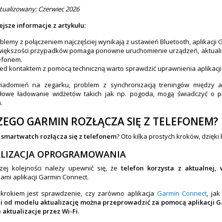
ktualizowany: Czerwiec 2026
jsze informacje z artykułu:
blemy z połączeniem najczęściej wynikają z ustawień Bluetooth, aplikacj
iększości przypadków pomaga ponowne uruchomienie urządzeń, aktual
efonem.
ed kontaktem z pomocą techniczną warto sprawdzić uprawnienia aplikacji 
iadomień na zegarku, problem z synchronizacją treningów między 
dłowe ładowanie widżetów takich jak np. pogoda, mogą świadczyć o 
.
ZEGO GARMIN ROZŁĄCZA SIĘ Z TELEFONEM?
smartwatch rozłącza się z telefonem
?
Oto kilka prostych kroków, dzięk
LIZACJA OPROGRAMOWANIA
zej kolejności należy upewnić się, że
telefon korzysta z aktualnej,
mi aplikacji Garmin Connect.
krokiem jest sprawdzenie, czy zarówno aplikacja
Garmin Connect
, ja
i od modelu aktualizację można przeprowadzić za pomocą aplikacji Ga
 aktualizacje przez Wi-Fi
.