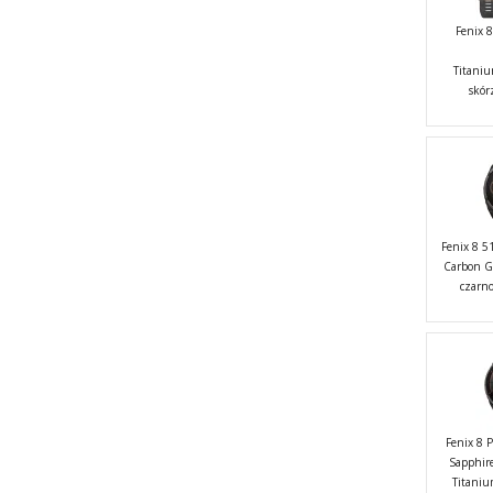
Fenix
Titani
skór
Fenix 8 5
Carbon G
czarn
Fenix 8
Sapphir
Titaniu