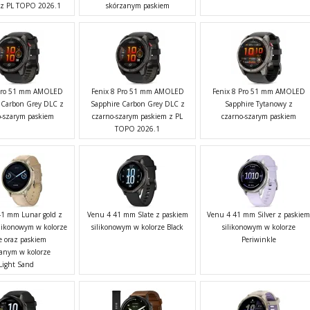
 z PL TOPO 2026.1
skórzanym paskiem
 Pro 51 mm AMOLED
Fenix 8 Pro 51 mm AMOLED
Fenix 8 Pro 51 mm AMOLED
 Carbon Grey DLC z
Sapphire Carbon Grey DLC z
Sapphire Tytanowy z
o-szarym paskiem
czarno-szarym paskiem z PL
czarno-szarym paskiem
TOPO 2026.1
1 mm Lunar gold z
Venu 4 41 mm Slate z paskiem
Venu 4 41 mm Silver z paskie
ilikonowym w kolorze
silikonowym w kolorze Black
silikonowym w kolorze
e oraz paskiem
Periwinkle
zanym w kolorze
Light Sand