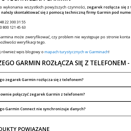
mo wykonania wszystkich powyższych czynności,
zegarek rozłącza się z 
, należy skontaktować się z pomocą techniczną firmy Garmin pod num
48 22 300 31 55
0 800 121 45 63
 Garmina może zweryfikować, czy problem nie występuje po stronie kont
ożliwości weryfikacji tego.
j również wpis blogowy o
mapach turystycznych w Garminach
!
EGO GARMIN ROZŁĄCZA SIĘ Z TELEFONEM -
go zegarek Garmin rozłącza się z telefonem?
nownie połączyć zegarek Garmin z telefonem?
go Garmin Connect nie synchronizuje danych?
DUKTY POWIĄZANE