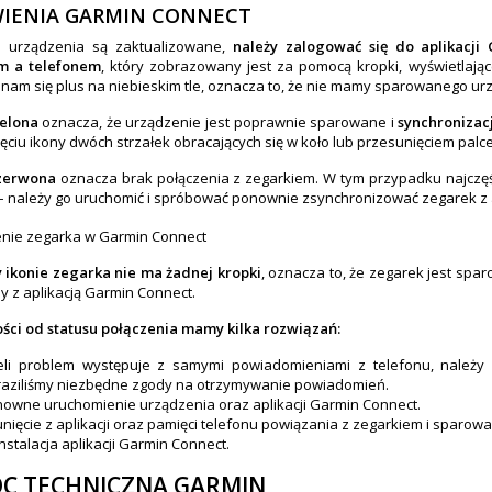
IENIA GARMIN CONNECT
ba urządzenia są zaktualizowane,
należy zalogować się do aplikacji
m a telefonem
, który zobrazowany jest za pomocą kropki, wyświetlające
 nam się plus na niebieskim tle, oznacza to, że nie mamy sparowanego ur
ielona
oznacza, że urządzenie jest poprawnie sparowane i
synchronizac
ięciu ikony dwóch strzałek obracających się w koło lub przesunięciem palc
zerwona
oznacza brak połączenia z zegarkiem. W tym przypadku najczęś
 – należy go uruchomić i spróbować ponownie zsynchronizować zegarek z 
 ikonie zegarka nie ma żadnej kropki
, oznacza to, że zegarek jest spa
 z aplikacją Garmin Connect.
ści od statusu połączenia mamy kilka rozwiązań:
eli problem występuje z samymi powiadomieniami z telefonu, należy 
aziliśmy niezbędne zgody na otrzymywanie powiadomień.
owne uruchomienie urządzenia oraz aplikacji Garmin Connect.
nięcie z aplikacji oraz pamięci telefonu powiązania z zegarkiem i sparowa
nstalacja aplikacji Garmin Connect.
C TECHNICZNA GARMIN