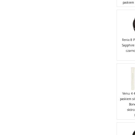
paskiem
Fenix 8
Sapphire
czarn
Venu 4 4
paskiem s
Bon
skór