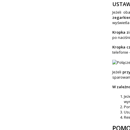
USTAW
Jeżeli o
zegarkie
wyświetla
Kropka z
po naciśn
Kropka c
telefonie
Jeżeli
przy
sparowany
W zależno
Jeż
wyr
Pon
Usu
Rei
POMO