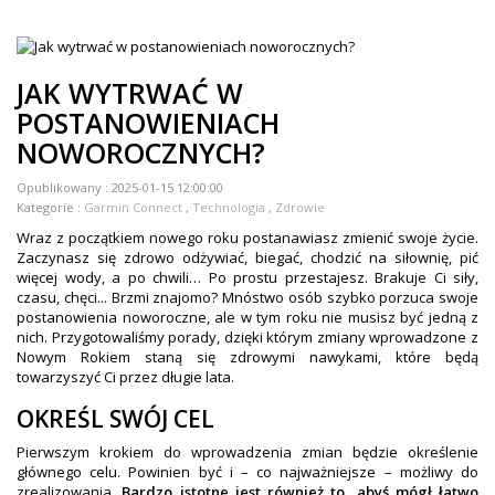
ZEGARKI DLA DZIECI GARMIN
+
TACX
JAK WYTRWAĆ W
ELITE
POSTANOWIENIACH
NOWOROCZNYCH?
+
SUUNTO
+
Opublikowany :
2025-01-15 12:00:00
POLAR
Kategorie :
Garmin Connect
,
Technologia
,
Zdrowie
+
RAM MOUNTS
Wraz z początkiem nowego roku postanawiasz zmienić swoje życie.
Zaczynasz się zdrowo odżywiać, biegać, chodzić na siłownię, pić
+
więcej wody, a po chwili… Po prostu przestajesz. Brakuje Ci siły,
COROS
czasu, chęci... Brzmi znajomo? Mnóstwo osób szybko porzuca swoje
postanowienia noworoczne, ale w tym roku nie musisz być jedną z
VOSTOK EUROPE ZEGARKI
nich. Przygotowaliśmy porady, dzięki którym zmiany wprowadzone z
Nowym Rokiem staną się zdrowymi nawykami, które będą
VICTORINOX ZEGARKI
towarzyszyć Ci przez długie lata.
WENGER ZEGARKI
OKREŚL SWÓJ CEL
Pierwszym krokiem do wprowadzenia zmian będzie określenie
ORIENT ZEGARKI
głównego celu. Powinien być i – co najważniejsze – możliwy do
zrealizowania.
Bardzo istotne jest również to, abyś mógł łatwo