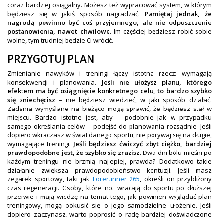
coraz bardziej osiągalny. Możesz też wypracować system, w którym
będziesz się w jakiś sposób nagradzać.
Pamiętaj jednak, że
nagrodą powinno być coś przyjemnego, ale nie odpuszczenie
postanowienia, nawet chwilowe.
Im częściej będziesz robić sobie
wolne, tym trudniej będzie Ci wrócić.
PRZYGOTUJ PLAN
Zmienianie nawyków i treningi łączy istotna rzecz: wymagają
konsekwencji i planowania.
Jeśli nie ułożysz planu, którego
efektem ma być osiągnięcie konkretnego celu, to bardzo szybko
się zniechęcisz
– nie będziesz wiedzieć, w jaki sposób działać.
Zadania wymyślane na bieżąco mogą sprawić, że będziesz stał w
miejscu. Bardzo istotne jest, aby – podobnie jak w przypadku
samego określania celów – podejść do planowania rozsądnie. Jeśli
dopiero wkraczasz w świat danego sportu, nie porywaj się na długie,
wymagające treningi.
Jeśli będziesz ćwiczyć zbyt ciężko, bardziej
prawdopodobne jest, że szybko się zrazisz.
Dwa dni bólu mięśni po
każdym treningu nie brzmią najlepiej, prawda? Dodatkowo takie
działanie zwiększa prawdopodobieństwo kontuzji. Jeśli masz
zegarek sportowy, taki jak
Forerunner 265
, określi on przybliżony
czas regeneracji. Osoby, które np. wracają do sportu po dłuższej
przerwie i mają wiedzę na temat tego, jak powinien wyglądać plan
treningowy, mogą pokusić się o jego samodzielne ułożenie. Jeśli
dopiero zaczynasz, warto poprosić o radę bardziej doświadczone