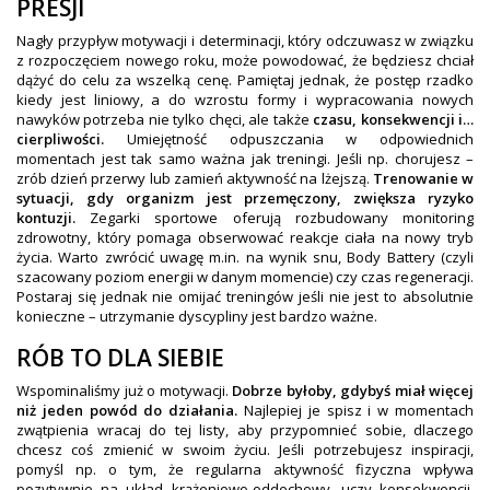
PRESJI
Nagły przypływ motywacji i determinacji, który odczuwasz w związku
z rozpoczęciem nowego roku, może powodować, że będziesz chciał
dążyć do celu za wszelką cenę. Pamiętaj jednak, że postęp rzadko
kiedy jest liniowy, a do wzrostu formy i wypracowania nowych
nawyków potrzeba nie tylko chęci, ale także
czasu, konsekwencji i…
cierpliwości.
Umiejętność odpuszczania w odpowiednich
momentach jest tak samo ważna jak treningi. Jeśli np. chorujesz –
zrób dzień przerwy lub zamień aktywność na lżejszą.
Trenowanie w
sytuacji, gdy organizm jest przemęczony, zwiększa ryzyko
kontuzji.
Zegarki sportowe oferują rozbudowany monitoring
zdrowotny, który pomaga obserwować reakcje ciała na nowy tryb
życia. Warto zwrócić uwagę m.in. na wynik snu, Body Battery (czyli
szacowany poziom energii w danym momencie) czy czas regeneracji.
Postaraj się jednak nie omijać treningów jeśli nie jest to absolutnie
konieczne – utrzymanie dyscypliny jest bardzo ważne.
RÓB TO DLA SIEBIE
Wspominaliśmy już o motywacji.
Dobrze byłoby, gdybyś miał więcej
niż jeden powód do działania.
Najlepiej je spisz i w momentach
zwątpienia wracaj do tej listy, aby przypomnieć sobie, dlaczego
chcesz coś zmienić w swoim życiu. Jeśli potrzebujesz inspiracji,
pomyśl np. o tym, że regularna aktywność fizyczna wpływa
pozytywnie na układ krążeniowo-oddechowy, uczy konsekwencji,