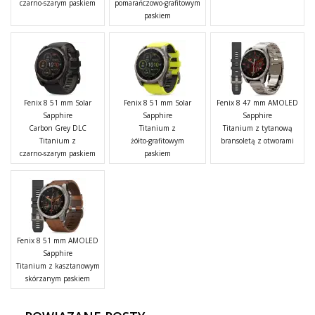
czarno-szarym paskiem
pomarańczowo-grafitowym
paskiem
Fenix 8 51 mm Solar
Fenix 8 51 mm Solar
Fenix 8 47 mm AMOLED
Sapphire
Sapphire
Sapphire
Carbon Grey DLC
Titanium z
Titanium z tytanową
Titanium z
żółto-grafitowym
bransoletą z otworami
czarno-szarym paskiem
paskiem
Fenix 8 51 mm AMOLED
Sapphire
Titanium z kasztanowym
skórzanym paskiem