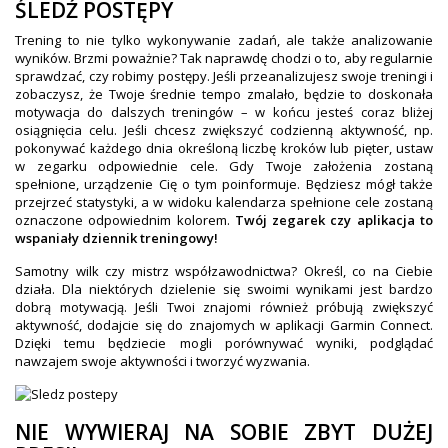
ŚLEDŹ POSTĘPY
Trening to nie tylko wykonywanie zadań, ale także analizowanie
wyników. Brzmi poważnie? Tak naprawdę chodzi o to, aby regularnie
sprawdzać, czy robimy postępy. Jeśli przeanalizujesz swoje treningi i
zobaczysz, że Twoje średnie tempo zmalało, będzie to doskonała
motywacja do dalszych treningów – w końcu jesteś coraz bliżej
osiągnięcia celu. Jeśli chcesz zwiększyć codzienną aktywność, np.
pokonywać każdego dnia określoną liczbę kroków lub pięter, ustaw
w zegarku odpowiednie cele. Gdy Twoje założenia zostaną
spełnione, urządzenie Cię o tym poinformuje. Będziesz mógł także
przejrzeć statystyki, a w widoku kalendarza spełnione cele zostaną
oznaczone odpowiednim kolorem.
Twój zegarek czy aplikacja to
wspaniały dziennik treningowy!
Samotny wilk czy mistrz współzawodnictwa? Określ, co na Ciebie
działa. Dla niektórych dzielenie się swoimi wynikami jest bardzo
dobrą motywacją. Jeśli Twoi znajomi również próbują zwiększyć
aktywność, dodajcie się do znajomych w aplikacji Garmin Connect.
Dzięki temu będziecie mogli porównywać wyniki, podglądać
nawzajem swoje aktywności i tworzyć wyzwania.
NIE WYWIERAJ NA SOBIE ZBYT DUŻEJ