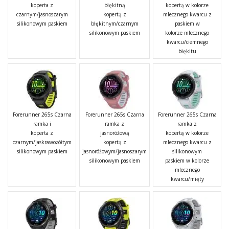
koperta z
błękitną
kopertą w kolorze
czarnym/jasnoszarym
kopertą z
mlecznego kwarcu z
silikonowym paskiem
błękitnym/czarnym
paskiem w
silikonowym paskiem
kolorze mlecznego
kwarcu/ciemnego
błękitu
Forerunner 265s Czarna
Forerunner 265s Czarna
Forerunner 265s Czarna
ramka i
ramka z
ramka z
koperta z
jasnoróżową
kopertą w kolorze
czarnym/jaskrawożółtym
kopertą z
mlecznego kwarcu z
silikonowym paskiem
jasnoróżowym/jasnoszarym
silikonowym
silikonowym paskiem
paskiem w kolorze
mlecznego
kwarcu/mięty