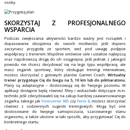
osoby.
SKORZYSTAJ Z PROFESJONALNEGO
WSPARCIA
Podczas zwiększania aktywności bardzo ważny jest rozsądek i
dopasowanie obciążenia do swoich możliwości. Jeśli dopiero
zaczynasz przygodę ze sportem, weź pod uwagę podjęcie
współpracy z trenerem. Wspólnie omówicie cele i ustalicie najlepszą
oraz najzdrowszą drogę do ich osiągnięcia. Jeśli jednak z jakiegoś
powodu nie chcesz decydować się na tego typu współpracę, ale
masz zegarek sportowy, który obsługuje treningi interwałowe,
możesz skorzystać z gotowych planów Garmin Coach.
Wirtualny
trener przygotuje Cię do biegu na 5, 10 km lub do półmaratonu.
Plany są adaptacyjne – dostosowują się do Twojego poziomu. W
aplikacji dostępne będą również filmy i wskazówki dotyczące m.in.
techniki. Jeśli zdecydowałeś się na zakup bardziej zaawansowanego
zegarka, takiego jak
Forerunner 965
czy
Fenix 8
, możesz skorzystać
również z codziennych sugestii treningowych. Mogą być one
dostosowane do twojego samopoczucia, szacowanego stanu
organizmu, a także ułożone w taki sposób, aby przygotować Cię do
konkretnego startu.