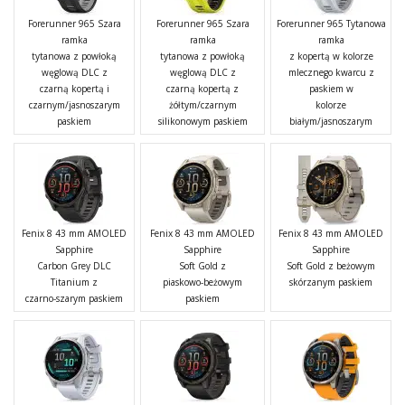
Forerunner 965 Szara
Forerunner 965 Szara
Forerunner 965 Tytanowa
ramka
ramka
ramka
tytanowa z powłoką
tytanowa z powłoką
z kopertą w kolorze
węglową DLC z
węglową DLC z
mlecznego kwarcu z
czarną kopertą i
czarną kopertą z
paskiem w
czarnym/jasnoszarym
żółtym/czarnym
kolorze
paskiem
silikonowym paskiem
białym/jasnoszarym
Fenix 8 43 mm AMOLED
Fenix 8 43 mm AMOLED
Fenix 8 43 mm AMOLED
Sapphire
Sapphire
Sapphire
Carbon Grey DLC
Soft Gold z
Soft Gold z beżowym
Titanium z
piaskowo-beżowym
skórzanym paskiem
czarno-szarym paskiem
paskiem