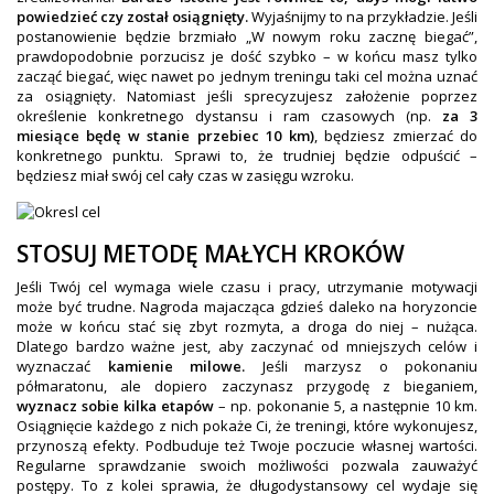
OBAKU DENMARK ZEGARKI
powiedzieć czy został osiągnięty.
Wyjaśnijmy to na przykładzie. Jeśli
postanowienie będzie brzmiało „W nowym roku zacznę biegać”,
POLECANE PRODUKTY
prawdopodobnie porzucisz je dość szybko – w końcu masz tylko
zacząć biegać, więc nawet po jednym treningu taki cel można uznać
+
PROMOCJE
za osiągnięty. Natomiast jeśli sprecyzujesz założenie poprzez
określenie konkretnego dystansu i ram czasowych (np.
za 3
+
OUTLET
miesiące będę w stanie przebiec 10 km)
, będziesz zmierzać do
konkretnego punktu. Sprawi to, że trudniej będzie odpuścić –
+
WYPRZEDAŻ
będziesz miał swój cel cały czas w zasięgu wzroku.
STOSUJ METODĘ MAŁYCH KROKÓW
Jeśli Twój cel wymaga wiele czasu i pracy, utrzymanie motywacji
może być trudne. Nagroda majacząca gdzieś daleko na horyzoncie
może w końcu stać się zbyt rozmyta, a droga do niej – nużąca.
Dlatego bardzo ważne jest, aby zaczynać od mniejszych celów i
wyznaczać
kamienie milowe.
Jeśli marzysz o pokonaniu
półmaratonu, ale dopiero zaczynasz przygodę z bieganiem,
wyznacz sobie kilka etapów
– np. pokonanie 5, a następnie 10 km.
Osiągnięcie każdego z nich pokaże Ci, że treningi, które wykonujesz,
przynoszą efekty. Podbuduje też Twoje poczucie własnej wartości.
Regularne sprawdzanie swoich możliwości pozwala zauważyć
postępy. To z kolei sprawia, że długodystansowy cel wydaje się