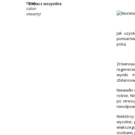
Zobacz wszystkie
Jak uzys
pomiarów,
polu).
Zrównowa
regenera
wyniki 
zbilansow
Niewielki
rośnie. N
po stresu
nieodpowie
Niektórz
wysokie,
większeg
osobami, 