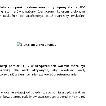
talonego punktu odniesienia otrzymujemy status HRV
.
się stan zrównoważony (oznaczony kolorem zielonym),
 (wskaźnik pomarańczowy), bądź najniższy (wskaźnik
funkcji pomiaru HRV w urządzeniach Garmin może być
azówką dla osób aktywnych
, aby wiedzieć, kiedy
o zwolnić w treningu i nie ryzykować przetrenowania.
 w ocenie sytuacji od pojedynczego pomiaru będzie wykres
zynników, dlatego należy zwracać uwagę na trend. HRV ma też