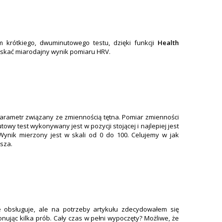
krótkiego, dwuminutowego testu, dzięki funkcji
Health
yskać miarodajny wynik pomiaru HRV.
rametr związany ze zmiennością tętna. Pomiar zmienności
utowy test wykonywany jest w pozycji stojącej i najlepiej jest
ynik mierzony jest w skali od 0 do 100. Celujemy w jak
sza.
 obsługuje, ale na potrzeby artykułu zdecydowałem się
onując kilka prób. Cały czas w pełni wypoczęty? Możliwe, że