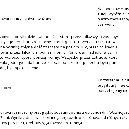
Na podstawie
us
Tutaj wyróżnia 
niezrównoważony
czerwony).
zonym przykładzie widać, że stan przez dłuższy czas był
any. Jeden bardzo mocny trening na rowerze (2-minutowe
e odcinki) wpłynął dość znacząco na poziom HRV, przez co średnia
była przez kilka dni poniżej normy. Na drugim zdjęciu widzimy
we wartości sporo poniżej normy. Wszystko przez zatrucie, które
ało jednego dnia bardzo złe samopoczucie i potrzeba była paru
dni, by dojść do siebie.
Korzystanie z 
przydatną wsk
potrzebujemy niec
u również możemy przeglądać podsumowanie z ostatnich dni. Ważniejsze
z 7 dni. Wyniki z dnia na dzień mogą się różnić w zależności od różnych c
inny parametr, czyli naszą gotowość do treningu.