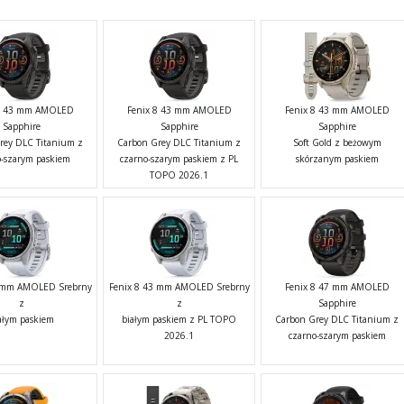
 8 43 mm AMOLED
Fenix 8 43 mm AMOLED
Fenix 8 43 mm AMOLED
Sapphire
Sapphire
Sapphire
rey DLC Titanium z
Carbon Grey DLC Titanium z
Soft Gold z beżowym
o-szarym paskiem
czarno-szarym paskiem z PL
skórzanym paskiem
TOPO 2026.1
3 mm AMOLED Srebrny
Fenix 8 43 mm AMOLED Srebrny
Fenix 8 47 mm AMOLED
z
z
Sapphire
ałym paskiem
białym paskiem z PL TOPO
Carbon Grey DLC Titanium z
2026.1
czarno-szarym paskiem