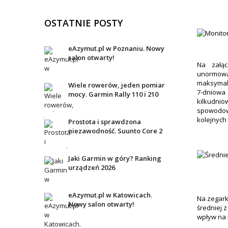
OSTATNIE POSTY
eAzymut.pl w Poznaniu. Nowy
salon otwarty!
Na załąc
unormow
maksymaln
Wiele rowerów, jeden pomiar
7-dniowa 
mocy. Garmin Rally 110 i 210
kilkudnio
spowodow
kolejnych 
Prostota i sprawdzona
niezawodność. Suunto Core 2
Jaki Garmin w góry? Ranking
urządzeń 2026
eAzymut.pl w Katowicach.
Na zegark
Nowy salon otwarty!
średniej 
wpływ na 