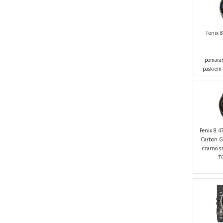
Fenix
pomarań
paskiem
Fenix 8 4
Carbon G
czarno-s
T