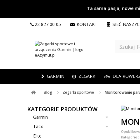
Ta sama pasja, nowe mie
22 827 00 05
KONTAKT
SIEĆ NASZY
GARMIN
ZEGARKI
DLA ROWER
Blog ​
Zegarki sportowe ​
Monitorowanie par
KATEGORIE PRODUKTÓW
Garmin
MON
Tacx
Opublikow
Elite
Kategorie :