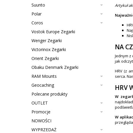
Suunto
Artykuł a
Polar
Najważnie
Coros
HRV
Naj
Vostok Europe Zegarki
Nis
Wenger Zegarki
NA C
Victorinox Zegarki
Jednym z
Orient Zegarki
jak odczy
Obaku Denmark Zegarki
HRV (z an
RAM Mounts
serca. Na
Geocaching
HRV W
Polecane produkty
W zegark
najdokład
OUTLET
podświetl
Promocje
W aplikac
NOWOŚCI
przegląda
WYPRZEDAŻ