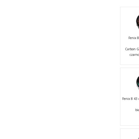
Fenix
Carbon G
czarn
Fenix 8 4
bi