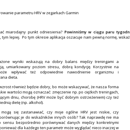
kać miarodajny punkt odniesienia?
Powinniśmy w ciągu paru tygodni
 tym lepiej. Po tym okresie aplikacja oszacuje nam pewną normę, wskaż
żone wyniki wskazują na dobry balans między treningami a
cją, umiarkowany poziom stresu, dobrą kondycję. Korzystnie na
może wpływać też odpowiednie nawodnienie organizmu i
ana dieta.
 wzrost również będzie dobry, bo może wskazywać, że nasza forma
iskie wartości mogą oznaczać: zmęczenie np. po ciężkich treningach,
jącym dniu, chorobę (HRV może być dobrym ostrzeżeniem) czy też
dnią dietę (np. alkohol).
y mogą się zastanawiać, czy moje ogólne HRV jest niskie, czy
 porównując je do wskaźników innych osób? Tak naprawdę nie ma
o sensu bezpośrednio porównywać danych między konkretnymi
ponieważ dla każdego ten parametr może wyglądać nieco inaczej w