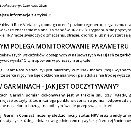
ktualizowany: Czerwiec 2026
jsze informacje z artykułu:
 (Heart Rate Variability) pomaga ocenić poziom regeneracji organizmu or
większe znaczenie ma analiza trendów HRV z kilku tygodni, a nie pojedy
kie HRV może świadczyć o zmęczeniu, stresie, chorobie lub niewystarczając
ZYM POLEGA MONITOROWANIE PARAMETRU 
 ciekawszych wskaźników, dostępnych
w najnowszych wersjach zegarków 
tywać wyniki? O tym opowiem w poniższym artykule.
g. Heart Rate Variability) jest mierzony w milisekundach (ms) i wyzn
sze serce nigdy nie bije dokładnie miarowo i paradoksalnie trochę wyższa z
 GARMINACH - JAK JEST ODCZYTYWANY?
ach Garmin pomiar dokonywany jest w trakcie snu
(czyli wtedy,
niejsze odczyty. Z technicznego punktu widzenia
za pomiar odpowiada p
ane na zielono), bazując na odbitym świetle przepływającej krwi.
ji Garmin Connect możemy śledzić nocny status HRV oraz trendy zmien
ć statystyki każdego dnia z uwzględnieniem najwyższej średniej 5-minutow