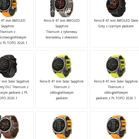
 8 47 mm AMOLED
Fenix 8 47 mm AMOLED
Fenix 8 47 mm AMOLED Slate
Sapphire
Sapphire
Grey z czarnym paskiem
Titanium z
Titanium z tytanową
czowo-grafitowym
bransoletą z otworami
 z PL TOPO 2026.1
7 mm Solar Sapphire
Fenix 8 47 mm Solar Sapphire
Fenix 8 47 mm Solar Sapphire
rey DLC Titanium z
Titanium z
Titanium z
zarym paskiem z PL
żółto-grafitowym
żółto-grafitowym
OPO 2026.1
paskiem
paskiem z PL TOPO 2026.1