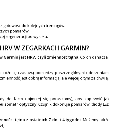
az gotowość do kolejnych treningów.
nczych pomiarów.
ej regeneracji po wysiłku.
HRV W ZEGARKACH GARMIN?
Garmin jest HRV, czyli zmienność tętna.
Co on oznacza i
acza różnicę czasową pomiędzy poszczególnymi uderzeniami
mienność jest dobrą informacją, ale więcej o tym za chwilę.
 gdy de facto najmniej się poruszamy), aby zapewnić jak
ulsometr optyczny
. Czujnik dokonuje pomiarów (diody LED
ności tętna z ostatnich 7 dni i 4 tygodni
. Możemy także
ej.