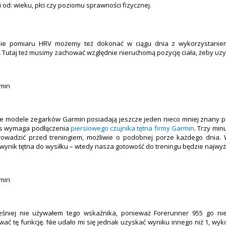
 od: wieku, płci czy poziomu sprawności fizycznej.
nie pomiaru HRV możemy też dokonać w ciągu dnia z wykorzystaniem 
.
Tutaj też musimy zachować względnie nieruchomą pozycję ciała, żeby uz
 modele zegarków Garmin posiadają jeszcze jeden nieco mniej znany pa
es wymaga podłączenia
piersiowego czujnika tętna firmy Garmin
. Trzy min
owadzić przed treningiem, możliwie o podobnej porze każdego dnia. W
 wynik tętna do wysiłku – wtedy nasza gotowość do treningu będzie najwyż
śniej nie używałem tego wskaźnika, ponieważ Forerunner 955 go nie
wać tę funkcję. Nie udało mi się jednak uzyskać wyniku innego niż 1, wyk