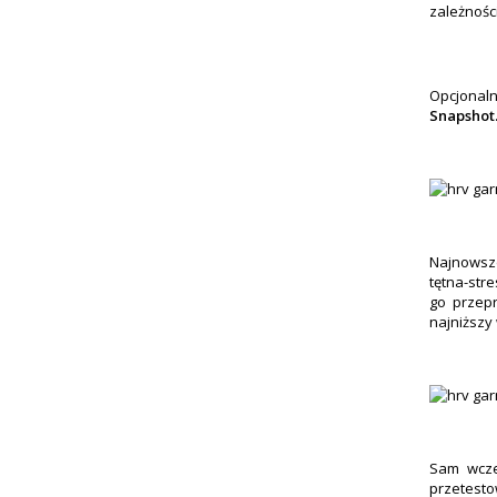
zależności
Opcjonal
Snapshot
Najnowsze
tętna-str
go przepr
najniższy
Sam wcze
przetesto