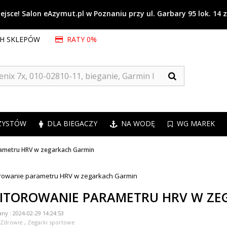
jsce! Salon eAzymut.pl w Poznaniu przy ul. Garbary 95 lok. 14 
CH SKLEPÓW
RATY 0%
ZYSTÓW
DLA BIEGACZY
NA WODĘ
WG MAREK
ametru HRV w zegarkach Garmin
ITOROWANIE PARAMETRU HRV W ZE
any :
2024-02-29 14:24:53
Zdrowie
,
Zegarki sportowe