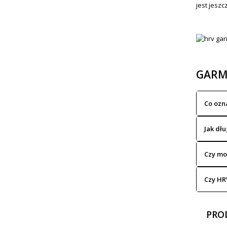
jest jeszc
GARMI
Co ozn
Jak dł
Czy mo
Czy HR
PRO