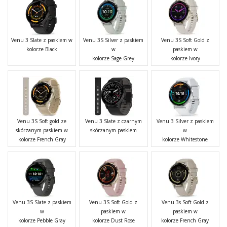
Venu 3 Slate z paskiem w
Venu 3S Silver z paskiem
Venu 3S Soft Gold z
kolorze Black
w
paskiem w
kolorze Sage Grey
kolorze Ivory
Venu 3S Soft gold ze
Venu 3 Slate z czarnym
Venu 3 Silver z paskiem
skórzanym paskiem w
skórzanym paskiem
w
kolorze French Gray
kolorze Whitestone
Venu 3S Slate z paskiem
Venu 3S Soft Gold z
Venu 3s Soft Gold z
w
paskiem w
paskiem w
kolorze Pebble Gray
kolorze Dust Rose
kolorze French Gray