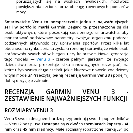
OBAKU DENMARK ZEGARKI
poruszających się na wózkach inwalidzkich, możliwość
powiększenia czcionki oraz obsługę rowerowych pomiarów
POLECANE PRODUKTY
mocy.
Smartwatche Venu to bezsprzecznie jedna z najważniejszych
+
PROMOCJE
serii w portfolio marki Garmin
. Zegarki te przeznaczone są dla
osób aktywnych, które poszukują codziennego smartwatcha, aby
+
OUTLET
monitorować podstawowe parametry swojego organizmu podczas
codziennych aktywności czy uprawiania sportów. Przez kilka lat
+
WYPRZEDAŻ
obecności na rynku seria ta zyskała renomę i sprawiła, że wiele osób
spróbowało swoich sił w bieganiu czy kolarstwie. Nowa generacja
tego modelu —
Venu 3
- czerpie pełnymi garściami ze swojego
dziedzictwa oraz prezentuje kilka innowacyjnych rozwiązań, na
które użytkownicy długo czekali. Jakie kluczowe nowości znajdziemy
w tym modelu? Przeczytaj
pełną recenzję Garmin Venu 3
i podejmij
dobrą decyzję o zakupie.
RECENZJA GARMIN VENU 3 -
ZESTAWIENIE NAJWAŻNIEJSZYCH FUNKCJI
ROZMIARY VENU 3
Venu 3 swoim designem bardzo przypominają swoich poprzedników
— Venu 2 bez plusa.
Dostępne są w dwóch rozmiarach koperty - 41
mm oraz 45 mm średnicy.
Małe rozmiary (opatrzone literką „S” po