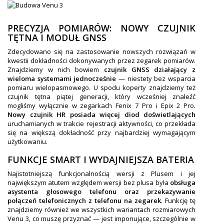
PRECYZJA POMIARÓW: NOWY CZUJNIK
TĘTNA I MODUŁ GNSS
Zdecydowano się na zastosowanie nowszych rozwiązań w
kwestii dokładności dokonywanych przez zegarek pomiarów.
Znajdziemy w nich bowiem
czujnik GNSS
działający z
wieloma systemami jednocześnie
— niestety bez wsparcia
pomiaru wielopasmowego. U spodu koperty znajdziemy też
czujnik tętna piątej generacji, który wcześniej znaleźć
mogliśmy wyłącznie w zegarkach Fenix 7 Pro i Epix 2 Pro.
Nowy czujnik HR posiada więcej diod doświetlających
uruchamianych w trakcie rejestracji aktywności, co przekłada
się na większą dokładność przy najbardziej wymagającym
użytkowaniu.
FUNKCJE SMART I WYDAJNIEJSZA BATERIA
Najistotniejszą funkcjonalnością wersji z Plusem i jej
największym atutem względem wersji bez plusa była
obsługa
asystenta głosowego telefonu oraz przekazywanie
połączeń telefonicznych z telefonu na zegarek
. Funkcję tę
znajdziemy również we wszystkich wariantach rozmiarowych
Venu 3, co muszę przyznać — jest imponujące, szczególnie w