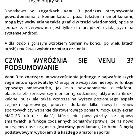
regenerujący sen.
Dodatkowo
w zegarkach Venu 3 podczas otrzymywania
powiadomienia z komunikatora, poza tekstem i emotikonami,
mogą być wyświetlane także grafiki w treści wiadomości,
opcja ta
jednak zarezerwowana jest tylko dla urządzeń działających na
systemie Android.
A dla osób z gorszym wzrokiem Garmin (w końcu, po wielu latach
próśb) umożliwia
wybór rozmiaru czcionki.
CZYM WYRÓŻNIA SIĘ VENU 3?
PODSUMOWANIE
Venu 3 to znaczące unowocześnienie jednego z najważniejszych
segmentów sportwatchy.
Oferują one wszystkie niezbędne funkcje
typowego smartwatcha, jak m.in. powiadomienia z telefonu,
płatności zbliżeniowe czy monitoring codziennej aktywności (kroki,
kalorie, puls), ale także wznoszą na wyższy poziom jego aspekt
zegarka sportowego, poprzez dodanie kilku nowych trybów
sportowych czy wsparcie dla rowerowego pomiaru mocy. Duży ekran
AMOLED oferuje jakość, której nie powstydziłby się topowy
smartwatch, a funkcje codziennych pomiarów sprawią, że na nowo
odkryjemy nasz organizm.
Jesteśmy przekonani, że Venu 3 będą
podstawowym wyborem dla każdego amatora sportu
!