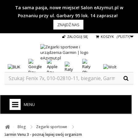
Ta sama pasja, nowe miejsce! Salon eAzymut.pl w
Poznaniu przy ul. Garbary 95 lok. 14 zaprasza!
ZNAJDŹ NAS
(PUSTY)
ZALOGUJ SIĘ
KOSZYK
MENU
+
GARMIN
Blog ​
Zegarki sportowe ​
ZEGARKI DO BIEGANIA
Garmin Venu 3 - poznaj lepiej swój organizm