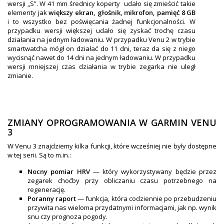
wersji „S”. W 41 mm średnicy koperty udało się zmieścić takie
elementy jak
większy ekran, głośnik, mikrofon, pamięć 8 GB
i to wszystko bez poświęcania żadnej funkcjonalności. W
przypadku wersji większej udało się zyskać trochę czasu
działania na jednym ładowaniu. W przypadku Venu 2 w trybie
smartwatcha mógł on działać do 11 dni, teraz da się z niego
wycisnąć nawet do 14 dni na jednym ładowaniu. W przypadku
wersji mniejszej czas działania w trybie zegarka nie uległ
zmianie.
ZMIANY OPROGRAMOWANIA W GARMIN VENU
3
W Venu 3 znajdziemy kilka funkcji, które wcześniej nie były dostępne
w tej serii. Są to m.in.:
Nocny pomiar HRV
— który wykorzystywany będzie przez
zegarek choćby przy obliczaniu czasu potrzebnego na
regenerację.
Poranny raport
— funkcja, która codziennie po przebudzeniu
przywita nas wieloma przydatnymi informacjami, jak np. wynik
snu czy prognoza pogody.