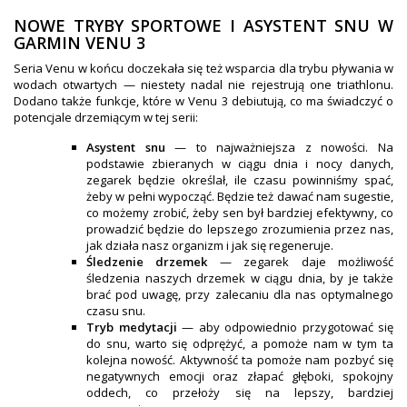
NOWE TRYBY SPORTOWE I ASYSTENT SNU W
GARMIN VENU 3
Seria Venu w końcu doczekała się też wsparcia dla trybu pływania w
wodach otwartych — niestety nadal nie rejestrują one triathlonu.
Dodano także funkcje, które w Venu 3 debiutują, co ma świadczyć o
potencjale drzemiącym w tej serii:
Asystent snu
— to najważniejsza z nowości. Na
podstawie zbieranych w ciągu dnia i nocy danych,
zegarek będzie określał, ile czasu powinniśmy spać,
żeby w pełni wypocząć. Będzie też dawać nam sugestie,
co możemy zrobić, żeby sen był bardziej efektywny, co
prowadzić będzie do lepszego zrozumienia przez nas,
jak działa nasz organizm i jak się regeneruje.
Śledzenie drzemek
— zegarek daje możliwość
śledzenia naszych drzemek w ciągu dnia, by je także
brać pod uwagę, przy zalecaniu dla nas optymalnego
czasu snu.
Tryb medytacji
— aby odpowiednio przygotować się
do snu, warto się odprężyć, a pomoże nam w tym ta
kolejna nowość. Aktywność ta pomoże nam pozbyć się
negatywnych emocji oraz złapać głęboki, spokojny
oddech, co przełoży się na lepszy, bardziej