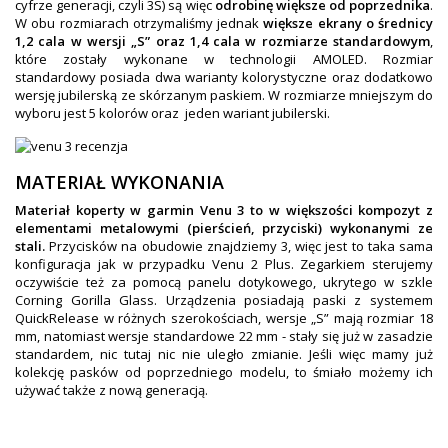
cyfrze generacji, czyli 3S) są więc
odrobinę większe od poprzednika
.
W obu rozmiarach otrzymaliśmy jednak
większe ekrany o średnicy
1,2 cala w wersji „S” oraz 1,4 cala w rozmiarze standardowym
,
które zostały wykonane w technologii AMOLED. Rozmiar
standardowy posiada dwa warianty kolorystyczne oraz dodatkowo
wersję jubilerską ze skórzanym paskiem. W rozmiarze mniejszym do
wyboru jest 5 kolorów oraz jeden wariant jubilerski.
MATERIAŁ WYKONANIA
Materiał koperty w garmin Venu 3 to w większości kompozyt z
elementami metalowymi (pierścień, przyciski) wykonanymi ze
stali.
Przycisków na obudowie znajdziemy 3, więc jest to taka sama
konfiguracja jak w przypadku Venu 2 Plus. Zegarkiem sterujemy
oczywiście też za pomocą panelu dotykowego, ukrytego w szkle
Corning Gorilla Glass. Urządzenia posiadają paski z systemem
QuickRelease w różnych szerokościach, wersje „S” mają rozmiar 18
mm, natomiast wersje standardowe 22 mm - stały się już w zasadzie
standardem, nic tutaj nic nie uległo zmianie. Jeśli więc mamy już
kolekcję pasków od poprzedniego modelu, to śmiało możemy ich
używać także z nową generacją.