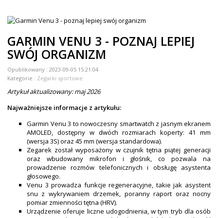
ZEGARKI DLA DZIECI GARMIN
+
TACX
GARMIN VENU 3 - POZNAJ LEPIEJ
ELITE
SWÓJ ORGANIZM
+
SUUNTO
Opublikowany :
2023-09-05 15:21:04
Kategorie :
Zegarki sportowe
+
POLAR
Artykuł aktualizowany: maj 2026
+
RAM MOUNTS
Najważniejsze informacje z artykułu:
+
COROS
Garmin Venu 3 to nowoczesny smartwatch z jasnym ekranem
AMOLED, dostępny w dwóch rozmiarach koperty: 41 mm
(wersja 3S) oraz 45 mm (wersja standardowa).
VOSTOK EUROPE ZEGARKI
Zegarek został wyposażony w czujnik tętna piątej generacji
oraz wbudowany mikrofon i głośnik, co pozwala na
VICTORINOX ZEGARKI
prowadzenie rozmów telefonicznych i obsługę asystenta
głosowego.
WENGER ZEGARKI
Venu 3 prowadza funkcje regeneracyjne, takie jak asystent
snu z wykrywaniem drzemek, poranny raport oraz nocny
ORIENT ZEGARKI
pomiar zmienności tętna (HRV).
Urządzenie oferuje liczne udogodnienia, w tym tryb dla osób